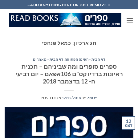
Ski
ADD ANYTHING HERE OR JUST REMOVE IT...
t
conten
תג ארכיון:
כמאל פנחסי
דף הבית - הפינה הפתוחה
,
דף הבית - מאמרים
ספרים סופרים ומה שביניהם – תכנית
ראיונות ברדיו קס"ם 106אפאם – יום רביעי
ה- 12 בדצמבר 2018
POSTED ON
12/12/2018
BY
ZNOY
12
דצמ