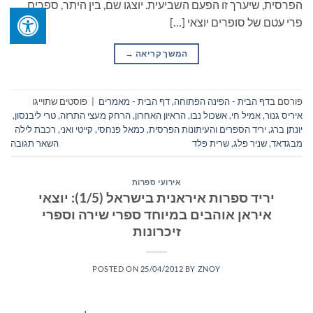
הפרסית, שיערך זו הפעם השביעית. יוצגו שם, בין היתר, ספרים
פרי עטם של סופרים יוצאי […]
המשך קריאה
→
פורסם ב
דף הבית - הפינה הפתוחה
,
דף הבית - מאמרים
|
פוסטים שתוייגו
איריס גנור
,
אמיל חי
,
אשכול נבו
,
הראיון האחרון
,
הרחק מעצי התרזה
,
טרי ליבנסון
,
יונתן ברג
,
יריד הספרים והעיתונות הפרסית
,
כמאל פנחסי
,
קייטי ואני
,
רכבת לילה
מבגדאד
,
שניר פלג
,
שרית פלד
השאר תגובה
אירועי ספרות
יריד ספרות איראנית בישראל (1/5): יוצאי
איראן אוהבים במיוחד ספרי שירה וספרי
זיכרונות
POSTED ON
25/04/2012
BY
ZNOY