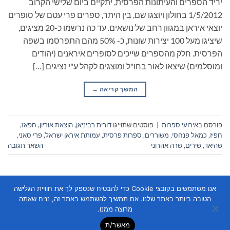
יריד הספרים והעיתונות הפרסית, יתקיים ביום שלישי הקרוב
1/5/2012 בחולון ויוצגו שם, בין היתר, ספרים פרי עטם של סופרים
יוצאי איראן במגוון רחב של נושאים. עד כה נרשמו כ-20 מציגים,
שיציגו מעל 100 יצירות שונות, כ- 50% מהם התפרסמו בשפה
הפרסית. חלק מהספרים שייכים לסופרים איראנים (יהודים
ומוסלמים) שיצאו לאור בחו"ל ומוצגים לקהל ע"י נציגים […]
המשך קריאה
→
פורסם ב
אירועי ספרות
|
פוסטים שתוייגו
דורית רביניאן
,
הוצאת אוריון
,
חפאז
,
חפיז
,
כמאל פנחסי
,
משוררים
,
ספרות פרסית
,
עמותת איראן ישראל
,
פרי סאני
,
שהיאד
,
שירים
,
שרה אהרוני
השאר תגובה
אנו משתמשים בקובצי Cookie כדי להבטיח שנספק לך את חוויית הגלישה
הטובה ביותר באתר שלנו. אם תמשיך להשתמש באתר זה, נניח שאתה
מרוצה ממנו.
מאשר/ת
Copyright 2026 ©
Flatsome Theme