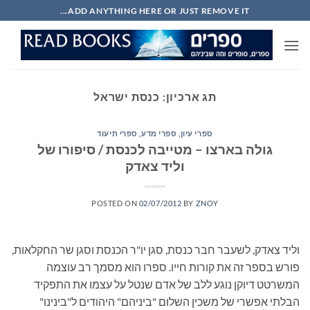
Ski
ADD ANYTHING HERE OR JUST REMOVE IT...
t
conten
תג ארכיון:
כנסת ישראל
ספרי עיון, ספרי מדע, ספרי תיעוד
גולה בארצו – מטייבה לכנסת / סיפורו של
וליד צאדק
POSTED ON
02/07/2012
BY
ZNOY
וליד צאדק, לשעבר חבר כנסת, סגן יו"ר הכנסת וסגן שר החקלאות,
פורש בספר זה את קורות חייו. ספרו הוא מסמך רב עוצמה
המשרטט דיוקן נוגע ללב של אדם שנטל על עצמו את התפקיד
הבלתי אפשרי של משכין השלום "ביניהם" היהודים ל"בינינו"