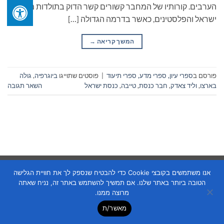
הערבים. קורותיו של המחבר קשורים קשר הדוק בתולדות מדינת
ישראל והפלסטינים, כאשר בדרמה הגדולה […]
המשך קריאה
→
פורסם ב
ספרי עיון, ספרי מדע, ספרי תיעוד
|
פוסטים שתוייגו
ביוגרפיה
,
גולה
בארצו
,
וליד צאדק
,
חבר כנסת
,
טייבה
,
כנסת ישראל
השאר תגובה
Copyright 2026 ©
Flatsome Theme
אנו משתמשים בקובצי Cookie כדי להבטיח שנספק לך את חוויית הגלישה
הטובה ביותר באתר שלנו. אם תמשיך להשתמש באתר זה, נניח שאתה
מרוצה ממנו.
מאשר/ת