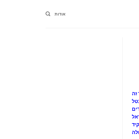
אודות
זה
טל
ים
אל
יד
לה