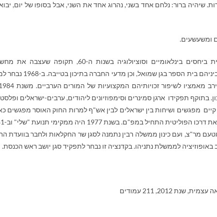
 שיהיה ברור: נלחם אחד בשני, נהרוג אחד את השני, אבל בסופו של יום, יבוא 
ם ומשעשעים.
, יליד טייבה, בוגר האוניברסיטה העברית ביחסים בינלאומיים וסוציולוגיה בשנות ה-60, תקופה שעצ
החברתית-פוליטית. לימד ערבית בבתי ספר יהודיים, ביניהם בית הספר בגן שמואל, וכן מדעי
כון. בתוקף תפקידו ארגן סמינרים וסימפוזיונים ליהודים, ערבים-ישראלים ופלסטי
יים מפגשים ושיחות בין ישראלים לבין אש"ף למרות החוק האוסר מפגשים כא
לדעתו, מפגשים אלה סללו את הדרך 
זר לכהן כחבר כנסת מטעם מר"צ, ועם כינון ממשלה רבין נתמנה לסגן שר החקלאות ולחבר בוועדת הח
צמית, שנת 2012, 211 עמודים