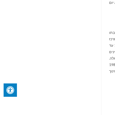
יום
בה את מחשבתו
 החברה בתיכון בטייבה. ב-1968 נבחר למרכז
הסתדרות המורים והקדיש, במשך עשר שנים, את מירב מאמציו לשיפור זכויותיהם המקצועיות של המורים הערביים. משנת 1984 עד
נים
לה.
להסכמי אוסלו . את דרכו הפוליטית התחיל במפ"ם. בשנת 1977 היה ממקימי תנועת "שלי" וב-1981
ינוך