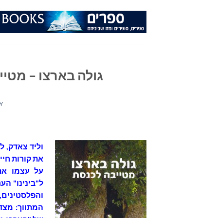
Ski
t
conten
גולה בארצו – מטיי
Y
וליד צאדק, ל
את קורות חיי
על עצמו את
ל"בינינו" הע
והפלסטינים,
המתווך: מצד