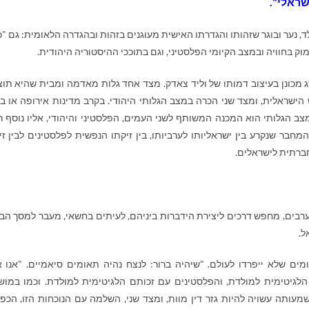
שראלי".
לד, נער ובוגר שזהותו והגדרתו האישית מעוגנים בזהות ובהגדרה הלאומית: גם "כ
וק בחוויה ובמצב הקיומי הפלסטיני, וגם בתוככי ההיסטוריה היהודית.
 מכונן בעיצוב דמותו של וליד צאדק. מצד אחד גלות מאדמה ומבית שהיא תו
 הישראלית, ומצד שני הכרה במצב הגלותי היהודי. בקרב מדינות אירופה או ב
צב הגלותי הוא המכנה המשותף לשני העמים, הפלסטיני והיהודי, אליו נוסף ר
המחבר שנקרע בין ישראליותו לערביותו, בין זיקתו הנפשית לפלסטינים לבין זי
ברתית לישראלים.
לערבים, מחפש דרכים ליצירת הידברות ביניהם, לעיתים בחשאי, מעבר למסך הבר
ל.
מים שלא ייפרדו לעולם
. "שיהיה ברור: לנצח נהיה תאומים סיאמיים. "אנו 
הלגיטימית למולדת, והפלסטינים עם זכותם הלגיטימית למולדת. וכמו במוש
עותה עשויה להיות גזר דין מוות, ומצד שני,
השלמה עם הנוכחות הזו, הכפו