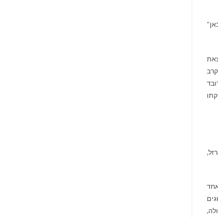
אן"
צאת
קרב
ובד
קתו
זל,
אחד
גים
לה,