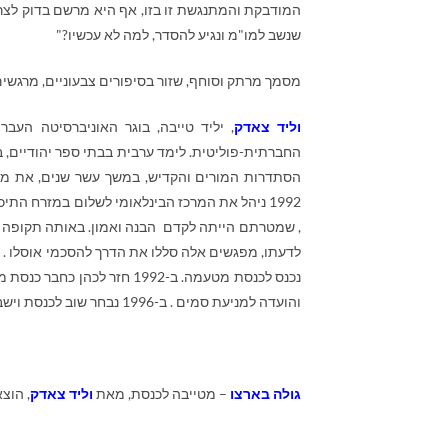
המודבקת והמתנגשת זו בזו, אף היא מרשם בדוק לצרות.
שנשב למו"מ ונגיע להסדר, למה לא עכשיו?"
מסמך מרתק וסוחף, שזור בסיפורים צבעוניים, מרגשי
וליד צאדק
1992 ניהל את המרכז הבינלאומי לשלום במזרח התי
, שמטרתם הייתה לקדם הבנה ואמון. באותה תקופה ק
נכנס לכנסת מטעמה. ב-1992 ח
והועדה למניעת סמים . ב-1996 נבחר שוב לכנסת וישב באופוזיציה לממשלת נתניהו. בקדנציה זו נבחר לתפקיד סגן יושב ראש הכנסת.
גולה בארצו
– מטייבה לכנסת, מאת
וליד צאדק
, הוצאה ע