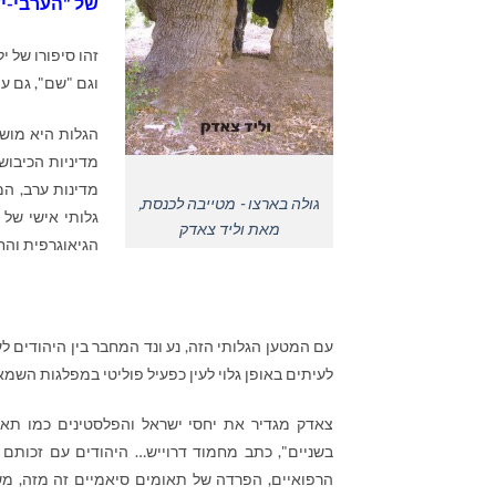
של "הערבי-י
זהו סיפורו של י
וגם "שם", גם עמ
הגלות היא מושג
מדיניות הכיבוש
מדינות ערב, המ
גולה בארצו - מטייבה לכנסת,
גלותי אישי של 
מאת וליד צאדק
הגיאוגרפית והח
עם המטען הגלותי הזה, נע ונד המחבר בין היהודים 
לעיתים באופן גלוי לעין כפעיל פוליטי במפלגות השמא
צאדק מגדיר את יחסי ישראל והפלסטינים כמו תאו
בשניים", כתב מחמוד דרוייש… היהודים עם זכותם 
הרפואיים,
הפרדה של תאומים סיאמיים זה מזה, משמ