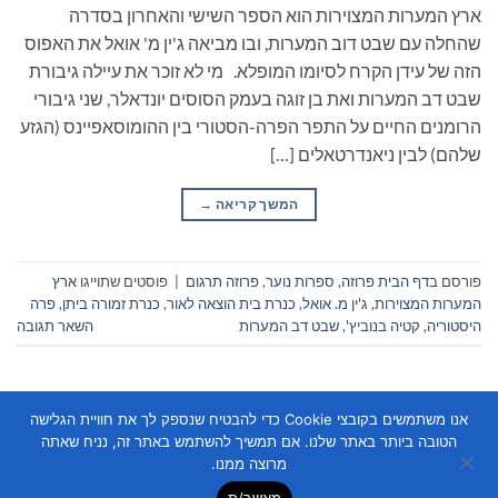
ארץ המערות המצוירות הוא הספר השישי והאחרון בסדרה
שהחלה עם שבט דוב המערות, ובו מביאה ג'ין מ' אואל את האפוס
הזה של עידן הקרח לסיומו המופלא. מי לא זוכר את עיילה גיבורת
שבט דב המערות ואת בן זוגה בעמק הסוסים יונדאלר, שני גיבורי
הרומנים החיים על התפר הפרה-הסטורי בין ההומוסאפיינס (הגזע
שלהם) לבין ניאנדרטאלים […]
המשך קריאה
→
פורסם ב
דף הבית פרוזה
,
ספרות נוער
,
פרוזה תרגום
|
פוסטים שתוייגו
ארץ
המערות המצוירות
,
ג'ין מ. אואל
,
כנרת בית הוצאה לאור
,
כנרת זמורה ביתן
,
פרה
היסטוריה
,
קטיה בנוביץ'
,
שבט דב המערות
השאר תגובה
אנו משתמשים בקובצי Cookie כדי להבטיח שנספק לך את חוויית הגלישה
הטובה ביותר באתר שלנו. אם תמשיך להשתמש באתר זה, נניח שאתה
מרוצה ממנו.