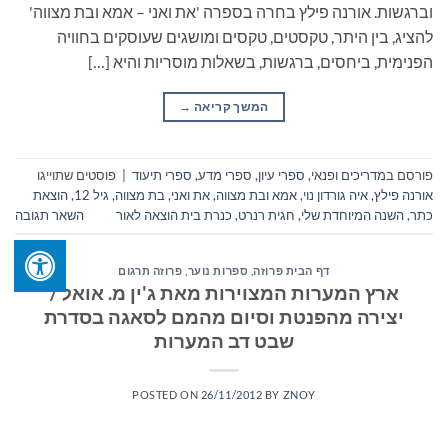
וברגשות. אורנה פילץ בחרה בספרה 'את ואני – אמא ובת מצווה'
להציג, בין היתר, טקסטים, טקסים ומושגים שעוסקים בחוויה
הפנימית, ביחסים, ברגשות, בשאלות מוסריות והיא […]
המשך קריאה
→
פורסם ב
מדריכים ופנאי
,
ספרי עיון, ספרי מדע, ספרי תיעוד
|
פוסטים שתוייגו
אורנה פילץ
,
איה גורדון נוי
,
אמא ובת מצווה
,
את ואני
,
בת מצווה
,
גיל 12
,
הוצאת
כתר
,
השנה המיוחדת שלי
,
חגית רנרט
,
כנרת בית הוצאה לאור
השאר תגובה
דף הבית פרוזה
,
ספרות נוער
,
פרוזה תרגום
ארץ המערות המצוירות מאת ג'ין מ. אואל /
יצירה מהפנטת וסיום מהמם לסאגה בסדרת
שבט דב המערות
POSTED ON
26/11/2012
BY
ZNOY