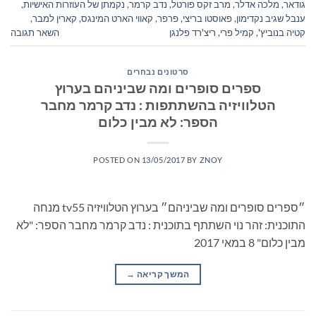
גודאר
,
מלכה אדלר
,
מרב זקס פורטל
,
נדב קרמר
,
נקמתן של העוזרות האישיות
,
ענבל שגיב נקדימון
,
פאוסטו בריצי
,
פרפר
,
קאווי הארט המינגס
,
קארין למבר
,
קטיה בנוביץ'
,
קמיל פרי
,
ריצ'רד פלנגן
השאר תגובה
סרטונים נבחרים
ספרים סופרים ומה שביניהם בערוץ
הטלוויזיה בהשתתפות : נדב קרמר מחבר
הספר: לא מבין כלום
POSTED ON
13/05/2017
BY
ZNOY
״ספרים סופרים ומה שביניהם״ בערוץ הטלוויזיה tv55 מנחה
התוכנית: זהר נוי השתתף בתוכנית : נדב קרמר מחבר הספר: "לא
מבין כלום" 8 במאי 2017
המשך קריאה
→