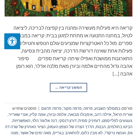
קריאה היא פעילות מעשירה ומהנה בין קפיצה לבריכה, ליציאה
לטיול, במחנה התנועה או מתחת למזגן בבית: קריאה במבחר
ספרים. מול כל האטרקציות שמציעים עולם הנופש והטיולים, יש
פעילות אחת שאינה דורשת הדרכה, יציאה מהבית ונסיעה,
התארגנות ממושכת ואפילו שיחה: קריאת ספרים. סיפור
אהבה גדול מהחיים אלמה וביורן מאת מלכה אדלר, הוא רומן
אהבה […]
המשך קריאה
→
פורסם ב
מומלצי השבוע
,
פרוזה
,
פרוזה מקור
,
פרוזה תרגום
|
פוסטים שתוייגו
אורית הראל
,
איילה רהב
,
אימבולו מבואה
,
אלמה וביורן
,
אמה קליין
,
אנרי שארייר
,
געגועים לפלייסמט
,
דומיניק סמית
,
דורון דנסקי
,
דנה אלעזר הלוי
,
האפשרויות
,
הביטו בחולמים
,
הבנות
,
הדרך הצרה של הצפון העמוק
,
הציור האחרון של שרה דה
ווס
,
ועכשיו נרקוד!
,
לא מבין כלום
,
להתאהב בגרייס
,
מאה ימים של אושר
,
מונה