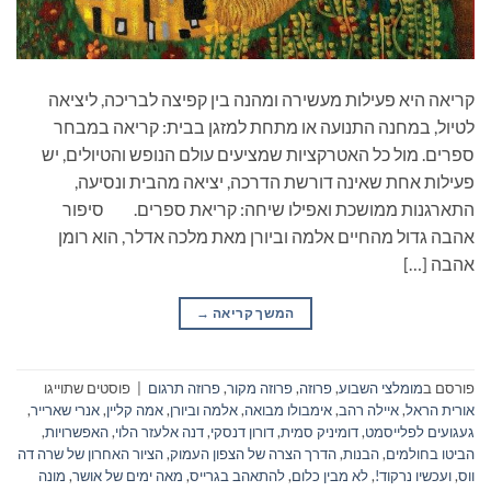
קריאה היא פעילות מעשירה ומהנה בין קפיצה לבריכה, ליציאה
לטיול, במחנה התנועה או מתחת למזגן בבית: קריאה במבחר
ספרים. מול כל האטרקציות שמציעים עולם הנופש והטיולים, יש
פעילות אחת שאינה דורשת הדרכה, יציאה מהבית ונסיעה,
התארגנות ממושכת ואפילו שיחה: קריאת ספרים. סיפור
אהבה גדול מהחיים אלמה וביורן מאת מלכה אדלר, הוא רומן
אהבה […]
המשך קריאה
→
פורסם ב
מומלצי השבוע
,
פרוזה
,
פרוזה מקור
,
פרוזה תרגום
|
פוסטים שתוייגו
אורית הראל
,
איילה רהב
,
אימבולו מבואה
,
אלמה וביורן
,
אמה קליין
,
אנרי שארייר
,
געגועים לפלייסמט
,
דומיניק סמית
,
דורון דנסקי
,
דנה אלעזר הלוי
,
האפשרויות
,
הביטו בחולמים
,
הבנות
,
הדרך הצרה של הצפון העמוק
,
הציור האחרון של שרה דה
ווס
,
ועכשיו נרקוד!
,
לא מבין כלום
,
להתאהב בגרייס
,
מאה ימים של אושר
,
מונה