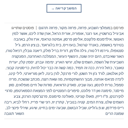
המשך קריאה
→
פורסם ב
מומלצי השבוע
,
פרוזה
,
פרוזה מקור
,
פרוזה תרגום
|
פוסטים שתוייגו
אביגייל בורשטיין
,
אגי רגנר
,
אופוריה
,
אורית הראל
,
אורן שדה ליכט
,
אושר למין
האנושי
,
אילדפונסו פלקונס
,
אליסון פרסון
,
אמיטה טראסי
,
ארז וולק
,
באהבה
בטירוף באשמה
,
באנרד קורנוול
,
בועז וייס
,
בית בלגראנד
,
בן ציון הרמן
,
ג'יל
סנטופולו
,
גיירמו דל טורו
,
גילה וולדמן
,
דורית בריל פולק
,
דיאנה גובלין
,
דניאל טורו
,
האור שאיבדנו
,
היום יהיה שונה
,
הינשוף העיוור
,
הממלכה האחרונה
,
הפונקציה
השביעית של השפה
,
השמים שלנו
,
יורשי הארץ
,
ימימה עברון
,
יסמין קלין
,
יערית
טאובר
,
כחול הירח
,
ככה זה תמיד
,
כמה קשה זה כבר יכול להיות
,
כריסטינה קבוני
,
לוק אולנאט
,
לורד ג'ון ויד השטן
,
לורי פרנקל
,
לורן בינה
,
ליאן מוריארטי
,
לילי קינג
,
לינדה פניאס-אוחנה
,
מבוך ההשתקפויות
,
מה שאת רוצה
,
מכתב שנשכח
,
מריה
סמפל
,
נורית לוינסון
,
נעה שביט
,
סאדק הדאיאת
,
סודות של חיים מופלאים
,
סוזן
מייסנר
,
סימונה ואן דר פלוכט
,
סיפורים רומנטיים לפני המצאת הסמארטפון
,
סרגיי
לוקירננקו
,
פ"ז רייזין
,
פאולו קונייטי
,
פאולינה סיימונס
,
פרנצ'סקה הורנק
,
צבע
השמים שלנו
,
צורת המים
,
קטיה בנוביץ'
,
קתרין יוז
,
רוני שרי פרייז
,
רחלי לביא
,
ריבה
רייס פרידמן
,
ש.פ.ג'ולייט
,
שביל הבושם
,
שבעה ימים בחיינו
,
שיגע
,
שירלי פינצי לב
,
שמונה הרים
השאר תגובה