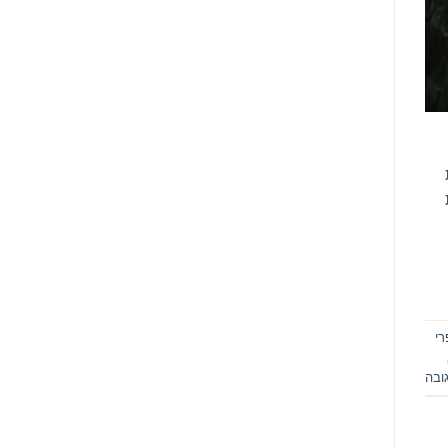
ת
רי
ובה