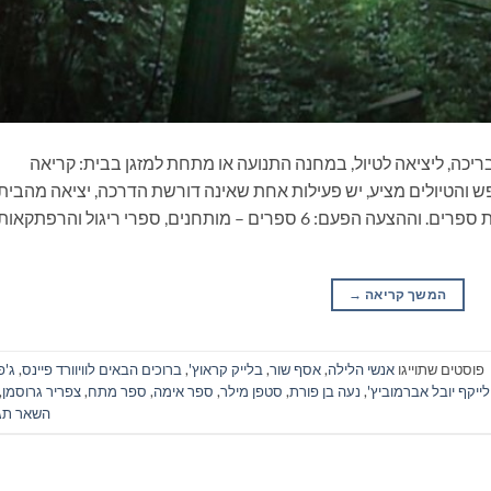
ריכה, ליציאה לטיול, במחנה התנועה או מתחת למזגן בבית: קריאה
 והטיולים מציע, יש פעילות אחת שאינה דורשת הדרכה, יציאה מהבית
ונסיעה, התארגנות ממושכת ואפילו שיחה: קריאת ספרים. וההצעה הפעם: 6 ספרים – מותחנים, ספרי ריגול והרפתקאו
המשך קריאה
→
פוסטים שתוייגו
אנשי הלילה
,
אסף שור
,
בלייק קראוץ'
,
ברוכים הבאים לוויוורד פיינס
,
ג'פ
 לייקף יובל אברמוביץ'
,
נעה בן פורת
,
סטפן מילר
,
ספר אימה
,
ספר מתח
,
צפריר גרוסמן
,
השאר תג