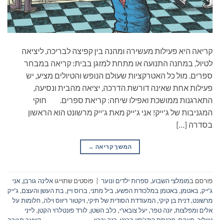
קריאה היא פעילות מעשירה ומהנה בין קפיצה לבריכה, ליציאה
לטיול, במחנה התנועה או מתחת למזגן בבית: קריאה במבחר
ספרים. מול כל האטרקציות שעולם הנופש והטיולים מציע, יש
פעילות אחת שאינה דורשת הדרכה, יציאה מהבית ונסיעה,
התארגנות ממושכת ואפילו שיחה: קריאת ספרים. חוקי
המגניבות של ג'ייק! אני ג'ייק מאת ג'ייק מרשונט הוא הראשון
בסדרה […]
המשך קריאה
→
פורסם ב
מומלצי השבוע
,
ספרות ילדים ונוער
|
פוסטים שתוייגו
אלינה גורבן
,
אני
ג'ייק
,
באטמן
,
באטמן במלכודת הפשע
,
ביל מתני
,
ברוס ויין
,
בת העשן והעצם
,
ג'ייק
מרשונט
,
דנית בן קיקי
,
המעודדת הסודית של תיקי
,
ויקטור ריווס וילה
,
חלומות על
אלים ומפלצות
,
יונה טפר
,
יעל צובארי
,
כלב השטן
,
לורד פונטלרוי הקטן
,
לייני
טיילור
,
פאקס
,
פרנסס הודג'סון ברנט
,
רנה ורבין
השאר תגובה