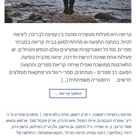
קריאה היא פעילות מעשירה ומהנה בין קפיצה לבריכה, ליציאה
לטיול, במחנה התנועה או מתחת למזגן בבית: קריאה במבחר
ספרים. מול כל האטרקציות שמציעים עולם הנופש והטיולים, יש
פעילות אחת שאינה דורשת הדרכה, יציאה מהבית ונסיעה,
התארגנות ממושכת ואפילו שיחה: קריאת ספרים. וההצעה
הפעם: 11 ספרים – מותחנים, ספרי ריגול והרפתקאות מומלצים
חדשים. היסטוריה משפחתית […]
המשך קריאה
→
פורסם ב
חשיפה ראשונה: + פרק ראשון
,
מתח בלש אימה
|
פוסטים שתוייגו
א' ג'
ריץ'
,
אופרת הקבצנים
,
איימי המפל
,
איש הזיכרון
,
אריק אקסל סונד
,
ארמאן גמאש
,
אשד הרעב
,
ב. א. שפירו
,
ג'יל סימנט
,
גון גרישם
,
גלן אריק המילטון
,
גרשון גירון
,
דיוויד באלדאצ'י
,
דפנה עמית
,
הדסה הנדלר
,
הוקאן אוסטלונד
,
החולשה של