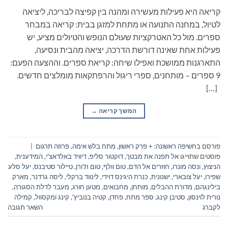
קריאה היא פעילות מעשירה ומהנה בין קפיצה לבריכה, ליציאה
לטיול, במחנה התנועה או מתחת למזגן בבית: קריאה במבחר
ספרים. מול כל האטרקציות שעולם הנופש והטיולים מציע, יש
פעילות אחת שאינה דורשת הדרכה, יציאה מהבית ונסיעה,
התארגנות ממושכת ואפילו שיחה: קריאת ספרים. וההצעה הפעם:
9 ספרים – מותחנים, ספרי ריגול והרפתקאות מומלצים חדשים.
[…]
המשך קריאה
→
פורסם ב
חשיפה ראשונה: + פרק ראשון
,
מתח בלש אימה
,
פרוזה תרגום
|
פוסטים שתוייגו
אל תפנה את מבטך
,
דוקטור סליפ
,
דיוויד באלדאצ'י
,
המידענית
,
הניצוץ
,
ונסה מונרו
,
חוזרים אל הדם
,
טום וולף
,
טום ת'ורן
,
טיילור סטיבנס
,
יעל סלע
שפירו
,
יעל צובארי
,
ישנונית
,
כנרת היגינס דוידי
,
לינווד ברקלי
,
ליסה גרדנר
,
מארק
בילינגהם
,
מדורת ההבלים
,
מותחן
,
מחבואים
,
מטען חורג
,
מעבר לדלת הסגורה
,
נורית לוינסון
,
סטיבן קינג
,
ספר מתח
,
פחדן
,
קטיה בנוביץ'
,
קינג ומקסוול
,
קמילה
לקברג
השאר תגובה