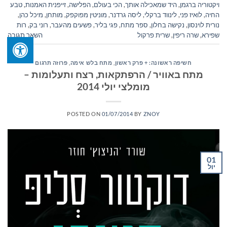
ויקטוריה ברגמן
,
היד שמאכילה אותך
,
הכי בעולם
,
הפלישה
,
זייפנית האמנות
,
טבע
החיה
,
לואיז פני
,
לינווד ברקלי
,
ליסה גרדנר
,
מוניטין מפוקפק
,
מותחן
,
מיכל כהן
,
נורית לוינסון
,
נקישה בחלון
,
ספר מתח
,
פגי בליר
,
פשעים מהעבר
,
רוני בק
,
רות
שפירא
,
שרה ריפין
,
שרית פרקול
השאר תגובה
חשיפה ראשונה: + פרק ראשון
,
מתח בלש אימה
,
פרוזה תרגום
מתח באוויר / הרפתקאות, רצח ותעלומות –
מומלצי יולי 2014
POSTED ON
01/07/2014
BY
ZNOY
01
יול