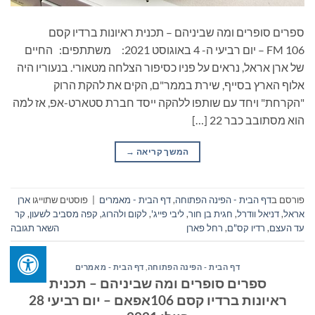
ספרים סופרים ומה שביניהם – תכנית ראיונות ברדיו קסם
106 FM – יום רביעי ה- 4 באוגוסט 2021: משתתפים: החיים
של ארן אראל, נראים על פניו כסיפור הצלחה מטאורי. בנעוריו היה
אלוף הארץ בסייף, שירת בממר"ם, הקים את להקת הרוק
"הקרחת" ויחד עם שותפו ללהקה ייסד חברת סטארט-אפ, אז למה
הוא מסתובב כבר 22 […]
המשך קריאה
→
פורסם ב
דף הבית - הפינה הפתוחה
,
דף הבית - מאמרים
|
פוסטים שתוייגו
ארן
אראל
,
דניאל וודרל
,
חגית בן חור
,
ליבי פייג'
,
לקום ולהרוג
,
קפה מסביב לשעון
,
קר
עד העצם
,
רדיו קס"ם
,
רחל פארן
השאר תגובה
דף הבית - הפינה הפתוחה
,
דף הבית - מאמרים
ספרים סופרים ומה שביניהם – תכנית
ראיונות ברדיו קסם 106אפאם – יום רביעי 28