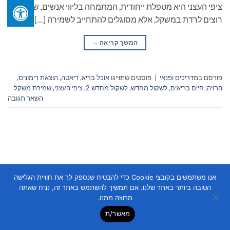
ציפי העצני היא מטפלת ייחודית, המתמחה בליווי אנשים, שלא רק
רוצים לרדת במשקל, אלא מסוגלים להתחייב לשמירה […]
המשך קריאה
→
פורסם ב
מדריכים ופנאי
|
פוסטים שתוייגו
אוכל בריא
,
דיאטה
,
הוצאת רימונים
,
הרזיה
,
חיים בריאים
,
לשקול מחדש
,
לשקול מחדש 2
,
ציפי העצני
,
שמירת משקל
השאר תגובה
אנו משתמשים בקובצי Cookie כדי להבטיח שנספק לך את חוויית הגלישה
Copyright 2026 ©
Flatsome Theme
הטובה ביותר באתר שלנו. אם תמשיך להשתמש באתר זה, נניח שאתה
מרוצה ממנו.
מאשר/ת