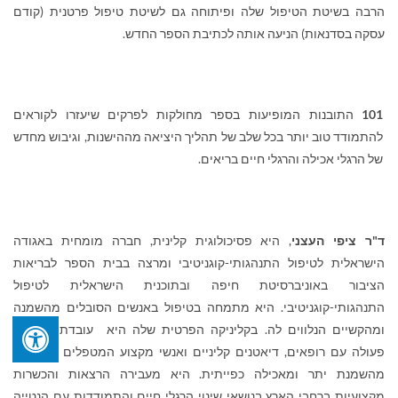
הרבה בשיטת הטיפול שלה ופיתוחה גם לשיטת טיפול פרטנית (קודם
עסקה בסדנאות) הניעה אותה לכתיבת הספר החדש.
101
התובנות המופיעות בספר מחולקות לפרקים שיעזרו לקוראים
להתמודד טוב יותר בכל שלב של תהליך היציאה מההישנות, וגיבוש מחדש
של הרגלי אכילה והרגלי חיים בריאים.
ד"ר ציפי העצני
, היא פסיכולוגית קלינית, חברה מומחית באגודה
הישראלית לטיפול התנהגותי-קוגניטיבי ומרצה בבית הספר לבריאות
הציבור באוניברסיטת חיפה ובתוכנית הישראלית לטיפול
התנהגותי-קוגניטיבי. היא מתמחה בטיפול באנשים הסובלים מהשמנה
ומהקשיים הנלווים לה. בקליניקה הפרטית שלה היא עובדת בשיתוף
פעולה עם רופאים, דיאטנים קליניים ואנשי מקצוע המטפלים בסובלים
מהשמנת יתר ומאכילה כפייתית. היא מעבירה הרצאות והכשרות
מקצועיות ברחבי הארץ בנושאי שינוי הרגלי חיים והתמודדות עם הנטייה