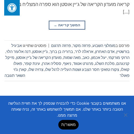
קריאה מועדון הקריאה של ג'יין אוסטן הוא ספרה המצליח ביותר
[…]
המשך קריאה
→
פורסם ב
מומלצי השבוע
,
פרוזה מקור
,
פרוזה תרגום
|
פוסטים שתוייגו
אביגיל
בורשטיין
,
אדם האחרון
,
אראלה לרר
,
ברוריה בן ברוך
,
ג'יין אוסטן
,
דנה אלעזר הלוי
,
הרוקי מורקמי
,
יעל אכמון
,
כאב
,
מאה שמות
,
מועדון הקריאה של ג'יין אוסטן
,
מייקל
קנינגהם
,
מלכת השלג
,
מרגרט אטווד
,
ניאוף
,
ססליה אהרן
,
עינת קופר
,
פאולו
קואלו
,
צקורו טזאקי חסר הצבע ושנות העלייה לרגל שלו
,
צרויה שלו
,
קארן ג'וי
פאולר
השאר תגובה
אנו משתמשים בקובצי Cookie כדי להבטיח שנספק לך את חוויית הגלישה
הטובה ביותר באתר שלנו. אם תמשיך להשתמש באתר זה, נניח שאתה
מרוצה ממנו.
Copyright 2026 ©
Flatsome Theme
מאשר/ת