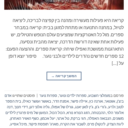
קריאה היא פעילות מעשירה ומהנה בין קפיצה לבריכה, ליציאה
לטיול, במחנה התנועה או מתחת למזגן בבית: קריאה במבחר
ספרים. מול כל האטרקציות שמציעים עולם הנופש והטיולים, יש
פעילות אחת שאינה דורשת הדרכה, יציאה מהבית ונסיעה,
התארגנות ממושכת ואפילו שיחה: קריאת ספרים. וההצעה הפעם:
12 ספרים חדשים נהדרים לילדים ולבני נוער. סיפור יוצא דופן
על […]
המשך קריאה
→
פורסם ב
מומלצי השבוע
,
ספרות ילדים ונוער
,
ספרות נוער
|
פוסטים שתוייגו
אדם
ביצ'ן
,
אווטאר
,
אורנה כץ
,
איילה פישר
,
אסנת הדר
,
באושר ועושר כאילו
,
בית הספר
לטוב ולרע
,
ג'ורי ג'ון
,
ג'ין לואן יאנג
,
גורלו של אפולו
,
גליה אלוני דגן
,
דידי חנוך
,
דנה
אלעזר הלוי
,
ההבטחה
,
הזוג הנורא נורא
,
הכול הכול
,
המעון של מיס פרגרין לילדים
משונים
,
הנבואה האפלה
,
חגי ברקת
,
טל ארצי
,
יעל אכמון
,
כשף האוויר האחרון
,
ליגת הצדק
,
לינקולן פרס
,
לשבור את הקרח
,
מארג' תופסת פיקוד
,
מיכל אסייג
,