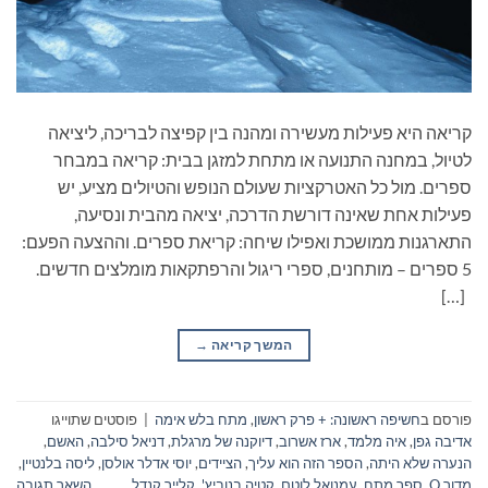
קריאה היא פעילות מעשירה ומהנה בין קפיצה לבריכה, ליציאה
לטיול, במחנה התנועה או מתחת למזגן בבית: קריאה במבחר
ספרים. מול כל האטרקציות שעולם הנופש והטיולים מציע, יש
פעילות אחת שאינה דורשת הדרכה, יציאה מהבית ונסיעה,
התארגנות ממושכת ואפילו שיחה: קריאת ספרים. וההצעה הפעם:
5 ספרים – מותחנים, ספרי ריגול והרפתקאות מומלצים חדשים.
[…]
המשך קריאה
→
פורסם ב
חשיפה ראשונה: + פרק ראשון
,
מתח בלש אימה
|
פוסטים שתוייגו
אדיבה גפן
,
איה מלמד
,
ארז אשרוב
,
דיוקנה של מרגלת
,
דניאל סילבה
,
האשם
,
הנערה שלא היתה
,
הספר הזה הוא עליך
,
הציידים
,
יוסי אדלר אולסן
,
ליסה בלנטיין
,
מדור Q
,
ספר מתח
,
עמנואל לוטם
,
קטיה בנוביץ'
,
קלייר קנדל
השאר תגובה