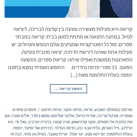
קריאה היא פעילות מעשירה ומהנה בין קפיצה לבריכה, ליציאה
לטיול, במחנה התנועה או מתחת למזגן בבית: קריאה במבחר
ספרים. מול כל האטרקציות שמציעים עולם הנופש והטיולים, יש
פעילות אחת שאינה דורשת הדרכה, יציאה מהבית ונסיעה,
התארגנות ממושכת ואפילו שיחה: קריאת ספרים. וההצעה
הפעם: 15 ספרי פרוזה נהדרים. החופש האמיתי נמצא בתוכנו
יוספה בעלת החלומות מאת […]
המשך קריאה
→
פורסם ב
מומלצי השבוע
,
פרוזה
,
פרוזה מקור
,
פרוזה תרגום
|
פוסטים שתוייגו
אופוריה
,
אורטל אריכה
,
אורית הראל
,
אלינור אוליפנט ממש בסדר
,
אליס מונרו
,
אם
את כותבת אל תמחקי
,
אקה קורניאוואן
,
ארץ קטנה
,
ברוריה הורביץ
,
גאל פיי
,
גיא
הרלינג
,
גייל האנימן
,
גלית אבגי כהן
,
הדסה הנדלר
,
הירחים של יופיטר
,
יוספה
בעלת החלומות
,
יופי הוא פצע
,
יער אפל
,
יערית טאובר
,
כאילו אין מחר
,
ככה זה