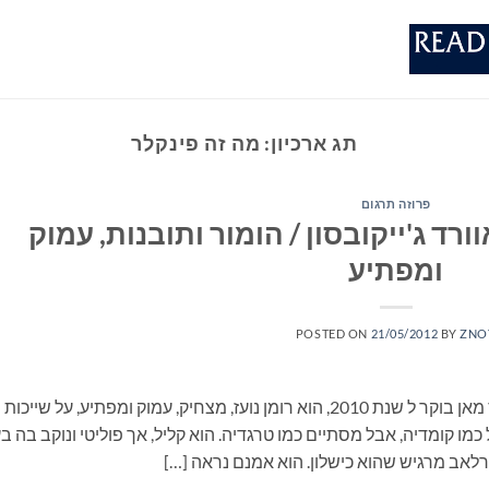
תג ארכיון:
מה זה פינקלר
פרוזה תרגום
רד ג'ייקובסון / הומור ותובנות, עמוק
ומפתיע
POSTED ON
21/05/2012
BY
ZNO
מה זה פינקלר מאת האוורד ג'ייקובסון, זוכה פרס מאן בוקר ל שנת 2010, הוא רומן נועז, מצחיק, עמוק ומפתיע, על שייכות
כמו קומדיה, אבל מסתיים כמו טרגדיה. הוא קליל, אך פוליטי ונוקב בה ב
טרלאב מרגיש שהוא כישלון. הוא אמנם נראה […]