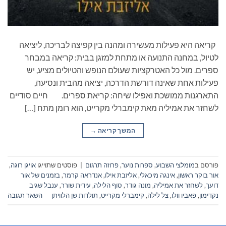
קריאה היא פעילות מעשירה ומהנה בין קפיצה לבריכה, ליציאה
לטיול, במחנה התנועה או מתחת למזגן בבית: קריאה במבחר
ספרים. מול כל האטרקציות שעולם הנופש והטיולים מציע, יש
פעילות אחת שאינה דורשת הדרכה, יציאה מהבית ונסיעה,
התארגנות ממושכת ואפילו שיחה: קריאת ספרים. חיים סודיים
לשחזר את אמיליה מאת קימברלי מקרייט, הוא רומן מתח […]
המשך קריאה
→
פורסם ב
מומלצי השבוע
,
ספרות נוער
,
פרוזה תרגום
|
פוסטים שתוייגו
אויגן רוגה
,
אור בוקר ראשון
,
אינגה מיכאלי
,
אליזבת אילו
,
אנדראה קרמר
,
בזמנים של אור
דועך
,
לשחזר את אמיליה
,
מונה גודר
,
סוף הלילה
,
עידית שורר
,
ענבל שגיב
נקדימון
,
פאביו וולו
,
צל לילה
,
קימברלי מקרייט
,
תולדות שן הלוויתן
השאר תגובה