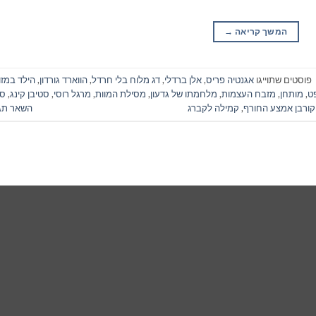
המשך קריאה
→
פוסטים שתוייגו
אגנטיה פריס
,
אלן ברדלי
,
דג מלוח בלי חרדל
,
הווארד גורדון
,
הילד במזו
ט
,
מותחן
,
מזבח העצמות
,
מלחמתו של גדעון
,
מסילת המוות
,
מרגל רוסי
,
סטיבן קינג
,
ס
קורבן אמצע החורף
,
קמילה לקברג
השאר תג