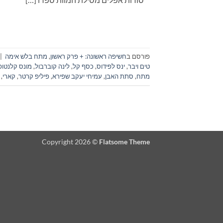
פורסם ב
חשיפה ראשונה: + פרק ראשון
,
מתח בלש אימה
|
טים ויבר
,
ינס לפידוס
,
כסף קל
,
לינה קוברבול
,
מונס קלנטופ
מתח
,
סתת האבן
,
עמיחי יעקב שפירא
,
פיליפ קרטר
,
קארי
,
Copyright 2026 ©
Flatsome Theme