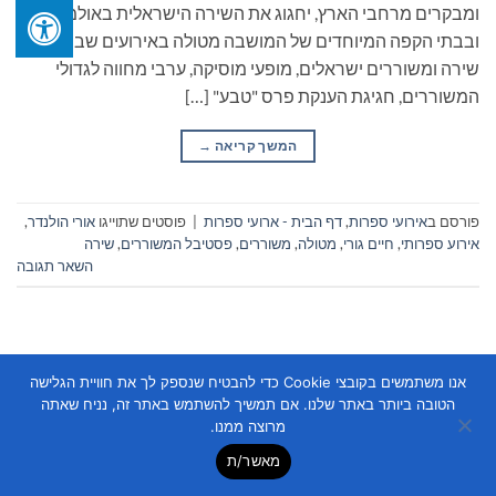
ומבקרים מרחבי הארץ, יחגוג את השירה הישראלית באולמות
ובבתי הקפה המיוחדים של המושבה מטולה באירועים שבמרכזם
שירה ומשוררים ישראלים, מופעי מוסיקה, ערבי מחווה לגדולי
המשוררים, חגיגת הענקת פרס "טבע" […]
המשך קריאה
→
פורסם ב
אירועי ספרות
,
דף הבית - ארועי ספרות
|
פוסטים שתוייגו
אורי הולנדר
,
אירוע ספרותי
,
חיים גורי
,
מטולה
,
משוררים
,
פסטיבל המשוררים
,
שירה
השאר תגובה
אנו משתמשים בקובצי Cookie כדי להבטיח שנספק לך את חוויית הגלישה
הטובה ביותר באתר שלנו. אם תמשיך להשתמש באתר זה, נניח שאתה
מרוצה ממנו.
Copyright 2026 ©
Flatsome Theme
מאשר/ת