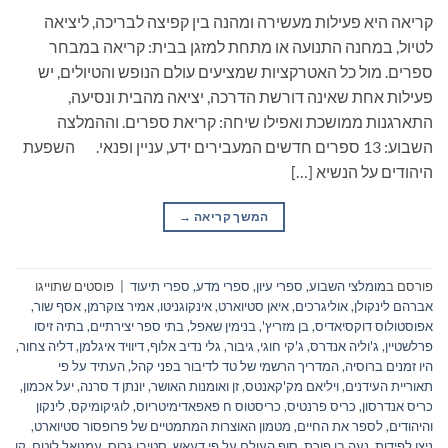
קריאה היא פעילות מעשירה ומהנה בין קפיצה לבריכה, ליציאה
לטיול, במחנה התנועה או מתחת למזגן בבית: קריאה במבחר
ספרים. מול כל האטרקציות שמציעים עולם הנופש והטיולים, יש
פעילות אחת שאינה דורשת הדרכה, יציאה מהבית ונסיעה,
התארגנות ממושכת ואפילו שיחה: קריאת ספרים. וההמלצה
השבוע: 13 ספרים חדשים המעבירים ידע, עניין ופנאי. השפעת
היהודים על הנשיא […]
המשך קריאה
→
פורסם ב
מומלצי השבוע
,
ספרי עיון, ספרי מדע, ספרי תיעוד
|
פוסטים שתוייגו
אברהם לינקולן
,
אוליגרכים
,
איאן סטיוארט
,
אינקוגניטו
,
אמיר צוקרמן
,
אסף שור
,
אפוסטולוס דוקסיאדיס
,
בן מזריץ'
,
בנימין שאפל
,
בתי ספר יצירתיים
,
בתיה זיסו
פרלשטיין
,
ג'וליה אנדרס
,
ג'קי חוגי
,
גיבור
,
גלי נדיב אלוף
,
דיוויד איגלמן
,
דליה צחור
,
היו זמנים ברוסיה
,
המדריך הרשמי של טד לדיבור בפני קהל
,
העתיד על פי
תאוריית העידנים
,
ויליאם מק'קאנטס
,
זן ואומנות האושר
,
יונתן ד סרנה
,
יעל אכמון
,
כריס אנדרסון
,
כריס פרנטיס
,
כריסטוס ח פאפאדימיטריוס
,
לוגיקומיקס
,
לינקון
והיהודים
,
לספר את החיים
,
מטמון האוצרות המתמטיים של פרופסור סטיוארט
,
ניצן לפידות
,
נעה בן פורת
,
סוף העולם על פי דעאש
,
סטיבן גרוס
,
עמנואל לוטם
,
קן