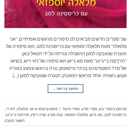
שני ספרים חדשים מביאים לנו סיפורים מרגשים ואמיתיים. "אני
מלאלה" מאת מלאלה יוספזאי עם כריסטינה למב, הוא סיפורה של
הנערה שנאבקה למען ההשכלה ונורתה על ידי הטאליבאן;
"תרדֶמֶת בייג'ינג" מאת מא ג'יאן הוא סיפורו של דאי וייש. בשיאו
של מרד הסטודנטים בכיכר טיינאנמן, נורה בראשו ונפצע באורח
אנוש, כשהיה אחד מראשי המאבק. הנערה שנאבקה למען […]
המשך קריאה
→
פורסם ב
ספרי עיון, ספרי מדע, ספרי תיעוד
|
פוסטים שתוייגו
אני מלאלה
,
דאי ויי
,
כריסטינה למב
,
מא ג'יאן
,
מלאלה יוספאזי
,
ענת מוניץ
,
שרה ריפין
,
תרדמת בייג'ינג
השאר תגובה