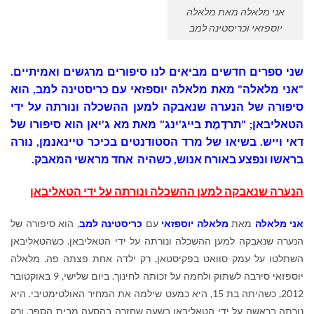
אני‭ ‬מלאלה מאת מלאלה
יוספזאי וכריסטינה למב
שני ספרים חדשים מביאים לנו סיפורים מרגשים ואמיתיים.
"אני מלאלה" מאת מלאלה יוספזאי עם כריסטינה למב, הוא
סיפורה של הנערה שנאבקה למען ההשכלה ונורתה על ידי
הטאליבאן; "תרדֶמֶת בייג'ינג" מאת מא ג'יאן הוא סיפורו של
דאי וייש. בשיאו של מרד הסטודנטים בכיכר טיינאנמן, נורה
בראשו ונפצע באורח אנוש, כשהיה אחד מראשי המאבק.
הנערה שנאבקה למען ההשכלה ונורתה על ידי הטאליבאן
אני מלאלה
מאת
מלאלה יוספזאי
עם
כריסטינה למב
, הוא סיפורה של
הנערה שנאבקה למען ההשכלה ונורתה על ידי הטאליבאן. כשהטאליבאן
השתלטו על עמק סוואט בפקיסטאן, רק ילדה אחת פצתה פה. מלאלה
יוספזאי סירבה לשתוק ולחמה על זכותה לחינוך. ביום שלישי, 9 באוקטובר
2012, כשהיתה בת 15, היא כמעט שילמה את המחיר האולטימטיבי. היא
נורתה בראשה על ידי הטאליבאן בשעה שחזרה בהסעה מבית הספר, ורק