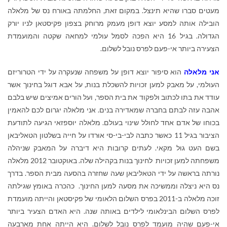
מעטים סברו שהיא תינצל. במקום זאת, החלמתה באורח נס של מלאלה
הובילה אותה למסע יוצא דופן מעמק מרוחק בצפון פקיסטאן לניו יורק
הגדולה. בגיל 16 היא הפכה לסמל עולמי למחאה שקטה והמועמדת
הצעירה ביותר אי-פעם לפרס נובל לשלום.
אני מלאלה
הוא סיפור יוצא דופן על משפחה שנעקרה על ידי הטרוריזם
העולמי, על מאבק למען זכויות להשכלת בנות, על אבא דוגל בחינוך אשר
עודד את בתו לכתוב ולפקוד את בית הספר, ועל הורים אמיצים שיש בלבם
אהבה עזה לבתם בחברה שמאדירה בנים. אני מלאלה יגרום לכם להאמין
בכוחו של אדם אחד לחולל שינוי בעולם. מלאלה יוספזאי הגיעה לתודעת
הציבור בגיל 11 כאשר כתבה לבי-בי-סי אוּרדו על חייה בשלטון הטאליבאן
בשם העט גוּל מקאי. לעתים קרובות היא דיברה על המאבק שניהלה
משפחתה למען זכויות לחינוך בנות בקהילה שלה. באוקטובר 2012 מלאלה
נורתה בראשה על ידי הטאליבאן שעה שחזרה בהסעה מבית הספר. בדרך
נס היא ניצלה וממשיכה את מסעה למען החינוך. כהכרה באומץ שגילתה
זוכה מלאלה ב-2011 בפרס השלום הלאומי של פקיסטאן והייתה מועמדת
לפרס השלום הבינלאומי לילדים באותה שנה. היא האדם הצעיר ביותר
אי-פעם שהיה מועמד לפרס נובל לשלום. היא הייתה אחת מארבעה