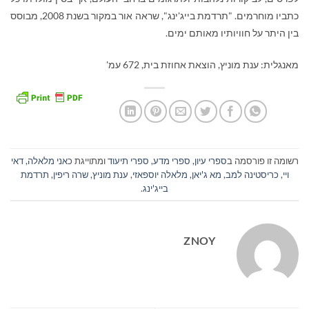
כתביו מוחרמים. "תרדמת בייג'ינג", שראה אור במקור בשנת 2008, מבוסס
בין היתר על חוויותיו מאותם ימים.
מאנגלית: ענת מוניץ, הוצאת אחוזת בית, 672 עמ'
רשומה זו פורסמה ב
ספרי עיון, ספרי מדע, ספרי תיעוד
ומתוייגת כ
אני מלאלה
,
דאי
ויי
,
כריסטינה למב
,
מא ג'יאן
,
מלאלה יוספאזי
,
ענת מוניץ
,
שרה ריפין
,
תרדמת
בייג'ינג
.
ZNOY