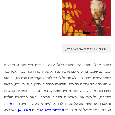
תרדמת בייג'ין מאת מא ג'יאן
בחדר אפל וטחוב, על מיטת ברזל ישנה וחורקת שמתחתיה שורצים
עכברים, שוכב גבר סיני כבן ארבעים. הוא שקוע בתרדֶמֶת בבית אמו כבר
כמעט עשרים שנה. הוא לא מסוגל לדבר, לזוז ולתקשר עם סביבתו, אך הוא
שומע כל צליל ומריח כל ריח. תודעתו הכלואה עדיין חיה וסוערת, מלאה
בזיכרונות אהבה ובמראות מִחיים שנקטעו באחת. חבריו הישנים המשיכו
בחייהם, על בית אמו מאיימים דחפורי הריסה, והאֵם הקשישה הולכת
ומאבדת את שפיותה. כל שנותר לו הוא לספר את סיפור חייו. זהו
דאי ויי
,
הגיבור והמספר של הרומן האפי
תרדֶמֶת בייג'ינג
מאת
מא ג'יאן
. בארבעה