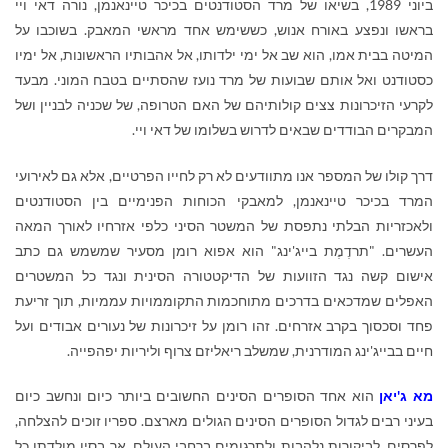
ביוני 1989, בשיאו של מרד הסטודנטים בכיכר טיינאנמן, נורה דאי ויי
בראשו ונפצע באורח אנוש, כששימש אחד מראשי המאבק. בשוכבו על
המיטה בבית אמו, הוא שב אל ימי ילדותו, אל אהבותיו הראשונות, אל ימיו
כסטודנט ואל אותם שבועות של מרד נועז שהסתיים בטבח המוני. מבעד
לקרעי הזיכרונות צצים קולותיהם של האם הטרופה, של שכניה לבניין ושל
המבקרים הבודדים שבאים לדרוש בשלומו של דאי ויי.
דרך קולו של המספר אנו מתוודעים לא רק לחייו הפרטיים, אלא גם לאירועי
המרד בכיכר טיינאנמן, למאבקי הכוחות הפנימיים בין הסטודנטים
ולאכזריות הבלתי נתפסת של המשטר הסיני כלפי אזרחיו לאורך המאה
העשרים. "תרדֶמֶת בייג'ינג" הוא אפוא רומן מסעיר שמשמש גם כתב
אישום קשה נגד הזוועות של הדיקטטורה הסינית ונגד כל המשטרים
האפלים שמדכאים בדרכים מתוחכמות התקוממויות עממיות, תוך זריעת
פחד וסכסוך בקרב אזרחים. זהו רומן על זיכרונות של נעורים אבודים ועל
חיים בבייג'ינג המודרנית, שמשלב ריאליזם צרוף וליריות יפהפייה.
מא ג'יאן
הוא אחד הסופרים הסינים החשובים ביותר כיום ונחשב כיום
בעיני רבים לגדול הסופרים הסינים הגולים מארצם. ספריו זוכים להצלחה,
לפרסים, לביקורות נלהבות ולתרגומים ברחבי העולם, אך בסין מולדתו כל