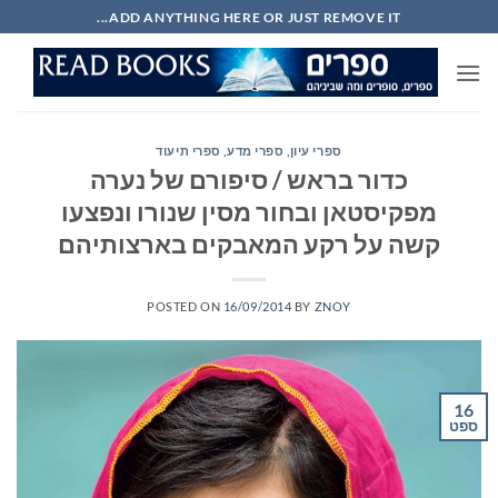
Ski
ADD ANYTHING HERE OR JUST REMOVE IT...
t
conten
ספרי עיון, ספרי מדע, ספרי תיעוד
כדור בראש / סיפורם של נערה
מפקיסטאן ובחור מסין שנורו ונפצעו
קשה על רקע המאבקים בארצותיהם
POSTED ON
16/09/2014
BY
ZNOY
16
ספט