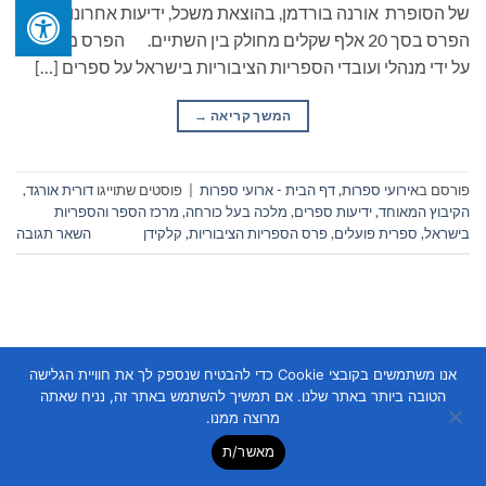
של הסופרת אורנה בורדמן, בהוצאת משכל, ידיעות אחרונות.
הפרס בסך 20 אלף שקלים מחולק בין השתיים. הפרס מוענק
על ידי מנהלי ועובדי הספריות הציבוריות בישראל על ספרים […]
המשך קריאה
→
פורסם ב
אירועי ספרות
,
דף הבית - ארועי ספרות
|
פוסטים שתוייגו
דורית אורגד
,
הקיבוץ המאוחד
,
ידיעות ספרים
,
מלכה בעל כורחה
,
מרכז הספר והספריות
בישראל
,
ספרית פועלים
,
פרס הספריות הציבוריות
,
קלקידן
השאר תגובה
אנו משתמשים בקובצי Cookie כדי להבטיח שנספק לך את חוויית הגלישה
הטובה ביותר באתר שלנו. אם תמשיך להשתמש באתר זה, נניח שאתה
Copyright 2026 ©
Flatsome Theme
מרוצה ממנו.
מאשר/ת