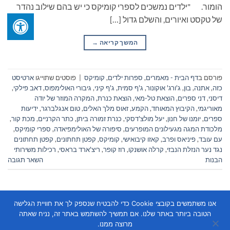
הומור. "ילדים נמשכים לספרי קומיקס כי יש בהם שילוב נהדר
של טקסט ואיורים, והשלם גדול […]
המשך קריאה
→
פורסם ב
דף הבית - מאמרים
,
ספרות ילדים
,
קומיקס
|
פוסטים שתוייגו
ארטיסט
כזה
,
אתנה
,
בון
,
ג'ורג' אוקונור
,
ג'ף סמית
,
ג'ף קיני
,
גיבורי האולימפוס
,
דאב פילקי
,
דיסני
,
דני ספרים
,
הוצאת טל-מאי
,
הוצאת כנרת
,
המקרה המוזר של יודה
מאוריגמי
,
הקיבוץ המאוחד
,
הקמע
,
זאוס מלך האלים
,
טום אנגלברגר
,
ידיעות
ספרים
,
יומנו של חנון
,
יעל מולצ'דסקי
,
כנרת זמורה ביתן
,
כתר הקרניים
,
מכת קור
,
מלכודת המגה מגעילונים המופרעים
,
סיפורה של האולימפיאדה
,
ספרי קומיקס
,
עם עובד
,
פיניאס ופרב
,
קאזו קיבואישי
,
קומיקס
,
קפטן תחתונים
,
קפטן תחתונים
נגד נער הנזלת הנבזי
,
קרלה אושנקו
,
רוז קופר
,
ריצ'ארד בראסי
,
רכילות משירותי
הבנות
השאר תגובה
אנו משתמשים בקובצי Cookie כדי להבטיח שנספק לך את חוויית הגלישה
הטובה ביותר באתר שלנו. אם תמשיך להשתמש באתר זה, נניח שאתה
מרוצה ממנו.