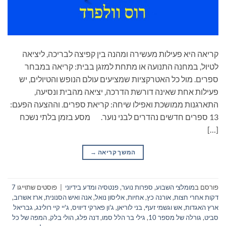
קריאה היא פעילות מעשירה ומהנה בין קפיצה לבריכה, ליציאה
לטיול, במחנה התנועה או מתחת למזגן בבית: קריאה במבחר
ספרים. מול כל האטרקציות שמציעים עולם הנופש והטיולים, יש
פעילות אחת שאינה דורשת הדרכה, יציאה מהבית ונסיעה,
התארגנות ממושכת ואפילו שיחה: קריאת ספרים. וההצעה הפעם:
13 ספרים חדשים נהדרים לבני נוער. מסע בזמן בלתי נשכח
[…]
המשך קריאה
→
פורסם ב
מומלצי השבוע
,
ספרות נוער
,
פנטסיה ומדע בידיוני
|
פוסטים שתוייגו
7
דקות אחרי חצות
,
אורנה כץ
,
אחיות
,
אליסון נואל
,
אנה ואיש הסנונית
,
ארז אשרוב
,
ארץ האגדות
,
אש וגשמי זעף
,
בני לוריאן
,
ג'ון פארקי דיוויס
,
ג'יי קיי רולינג
,
גבריאל
סביט
,
גורלה של מספר 10
,
גילי בר הלל סמו
,
דנה פלג
,
הולי בלק
,
המפה של כל