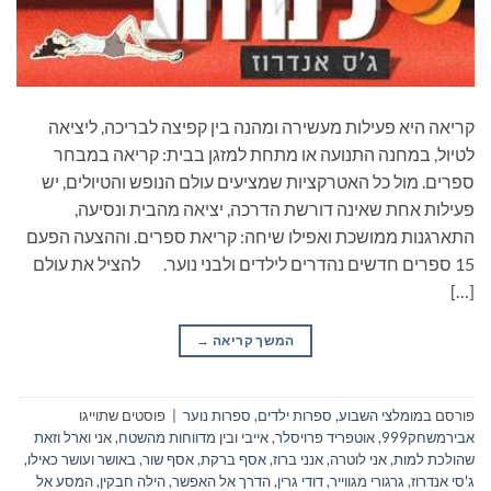
קריאה היא פעילות מעשירה ומהנה בין קפיצה לבריכה, ליציאה
לטיול, במחנה התנועה או מתחת למזגן בבית: קריאה במבחר
ספרים. מול כל האטרקציות שמציעים עולם הנופש והטיולים, יש
פעילות אחת שאינה דורשת הדרכה, יציאה מהבית ונסיעה,
התארגנות ממושכת ואפילו שיחה: קריאת ספרים. וההצעה הפעם
15 ספרים חדשים נהדרים לילדים ולבני נוער. להציל את עולם
[…]
המשך קריאה
→
פורסם ב
מומלצי השבוע
,
ספרות ילדים
,
ספרות נוער
|
פוסטים שתוייגו
אבירמשחק999
,
אוטפריד פרויסלר
,
אייבי ובין מדווחות מהשטח
,
אני וארל וזאת
שהולכת למות
,
אני לוטרה
,
אנני ברוז
,
אסף ברקת
,
אסף שור
,
באושר ועושר כאילו
,
ג'סי אנדרוז
,
גרגורי מגווייר
,
דודי גרין
,
הדרך אל האפשר
,
הילה חבקין
,
המסע אל