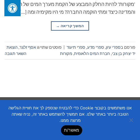
'מקורות' להיות החלק המבצע של הקמת מערך המים של היישוב
והמדינה כיצד ומתי הוקמה החברה? מי היו מקימיה ומה […]
המשך קריאה
→
פורסם ב
ספרי עיון, ספרי מדע, ספרי תיעוד
|
פוסטים שתוייגו
אסף זלצר
,
הוצאת
יד יצחק בן צבי
,
חברת המים הלאומית
,
מקורות
השאר תגובה
Copyright 2026 ©
Flatsome Theme
אנו משתמשים בקובצי Cookie כדי להבטיח שנספק לך את חוויית הגלישה
הטובה ביותר באתר שלנו. אם תמשיך להשתמש באתר זה, נניח שאתה
מרוצה ממנו.
מאשר/ת