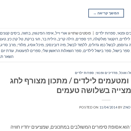
המשך קריאה
→
ים ופנאי
,
ספרות ילדים
|
פוסטים שתוייגו
אורי וייל
,
איפה הפינגווין
,
בחווה
,
ביסים קטנים
לילדים
,
דוקטור מולקולה
,
דני ספרים
,
הילה קריב
,
הילית בר
,
חגי ברקת
,
טל קרן כץ
,
טעם
 גרוסמן
,
לבשל כמו גדולים
,
ללמוד לבשל
,
מיה דובינסקי
,
מיכל אסיג
,
מלודי
,
מרב סריג
,
ספר בישול
,
ספר בישול לילדים
,
ספר השאלות הראשון שלי
,
ספרים לפעוטות
,
עודת יום
השאר תג
ל ואוכל
,
מדריכים ופנאי
,
ספרות ילדים
ומטעמים לילדים / מתכון מצורף לחג
מצייה בשלושה טעמים
POSTED ON
11/04/2014
BY
ZNO
הוא אסופת סיפורים המשולבים במתכונים, שמציעים יחדיו חוויה