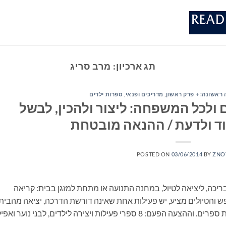
תג ארכיון:
מרב סריג
ראשונה: + פרק ראשון
,
מדריכים ופנאי
,
ספרות ילדים
ם ולכל המשפחה: ליצור ולהכין, לבשל
ד ולדעת / ההנאה מובטחת
POSTED ON
03/06/2014
BY
ZNO
ריכה, ליציאה לטיול, במחנה התנועה או מתחת למזגן בבית: קריאה
 והטיולים מציע, יש פעילות אחת שאינה דורשת הדרכה, יציאה מהבית
ונסיעה, התארגנות ממושכת ואפילו שיחה: קריאת ספרים. וההצעה הפעם: 8 ספרי פעילות ויצירה לילדים, לבני נוער ואפ