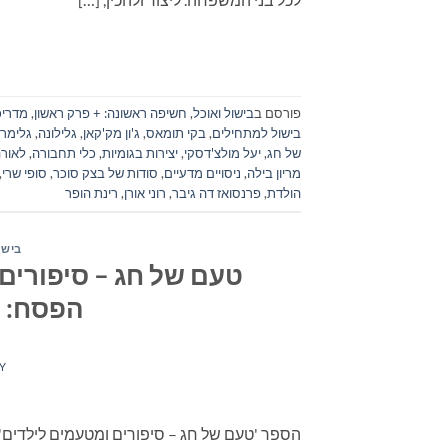
פורסם ב
בישול ואוכל
,
חשיפה ראשונה: + פרק ראשון
,
מדריכ
בישול למתחילים
,
בקי תומאס
,
ג'ון מק'קאן
,
גלילונה
,
גלימר 
של חג
,
יעל מולצ'דסקי
,
יצירות בגומיות
,
כלי תחבורה
,
לאורה
מריון בילה
,
ניסויים מדעיים
,
סודות של בצק סוכר
,
סופי שרי
,
הולדת
,
פרנסואז דה גיבר
,
רוני אורן
,
רינת הופר
בישו
טעם של חג – סיפורים 
הפסח: 
Y
הספר 'טעם של חג – סיפורים ומטעמים לילדים' 