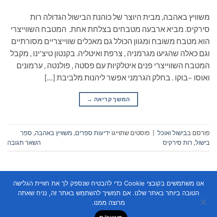
משוויץ באהבה, מבית היוצר של כוהנת הבישול הגדולה רות
סירקיס. מביא ארבעה מטבחים בצלחת אחת. המטבח השווייצרי
הוא מטבח משובח ומגוון הכולל גם מאכלים שווייצריים מסורתיים
וגם כאלה שהגיעו מגרמניה , צרפת ואיטליה. בקנטון טיצ'ינו , מקבל
המטבח השווייצרי פנים איטלקיות עם פסטה , פולנטה , ערמונים
ואוסו –בוקו . בחלק הגרמני אפשר ליהנות מלביבת […]
המשך קריאה
→
פורסם ב
בישול ואוכל
|
פוסטים שתוייגו
ידיעות ספרים
,
משוויץ באהבה
,
ספר
בישול
,
רות סירקיס
השאר תגובה
אנו משתמשים בקובצי Cookie כדי להבטיח שנספק לך את חוויית הגלישה
הטובה ביותר באתר שלנו. אם תמשיך להשתמש באתר זה, נניח שאתה
מרוצה ממנו.