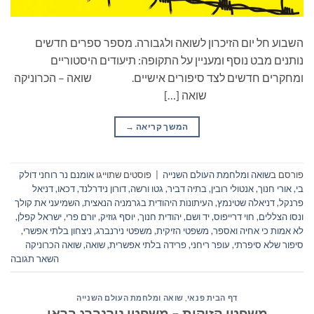
השבוע חל יום הזיכרון לשואה ולגבורה. מספר ספרים חדשים
נותנים מבט נוסף ומעניין על התקופה: תיעודים היסטוריים
ומחקרים חדשים לצד סיפורים אישיים. שואה – הכרוניקה
שואה […]
המשך קריאה
→
פורסם ב
שואה ומלחמת העולם השנייה
|
פוסטים שתוייגו
אומנם נר רוחני דולק
בי
,
אורי חנוך
,
אנטולי רובין
,
בתיה דביר
,
גטו ורשה
,
דורון נידרלנד
,
דכאו
,
דניאל
פרנקל
,
דניאלה שטינמץ
,
העיתונות היהודית בגרמניה הנאצית
,
השמיעני את קולך
ונסו הצללים
,
חוי דרייפוס
,
יד ושם
,
יהודית חנוך
,
יוסף גוזיק
,
יורם פרי
,
ישראל קפלן
,
לא אמות כי אחיה ואספר
,
משפטי הזיקית
,
משפטי נירנברג
,
ניצחון בלתי אפשרי
,
סיפור שלא סיפרתי
,
עופר ריחני
,
פרידה בלתי אפשרית
,
שואה
,
שואה הכרוניקה
השאר תגובה
דף הבית פנאי
,
שואה ומלחמת העולם השנייה
משפטי הזיקית – משפטי נירנברג בראי