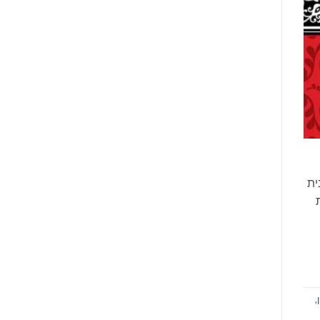
ית
ות
,