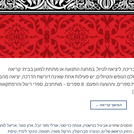
ריכה, ליציאה לטיול, במחנה התנועה או מתחת למזגן בבית: קריאה
ם הנופש והטיולים, יש פעילות אחת שאינה דורשת הדרכה, יציאה מהב
ונסיעה, התארגנות ממושכת ואפילו שיחה: קריאת ספרים. וההצעה הפעם: 8 ספרים – מותחנים, ספרי ריגול והרפתקא
המשך קריאה
→
פוסטים שתוייגו
אביגיל בורשטיין
,
אגתה כריסטי
,
אורלי מזור יובל
,
ארון סגור
,
אריאל לוהון
,
החוק הראשון של טן
,
הנערה מברוקולין
,
הרקול פוארו
,
חטופה
,
טינקר לינדזי
,
טיסת