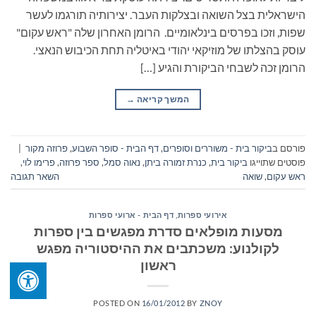
הישראלית בצל השואה ובצלקות העבר. יצירותיה תורגמו לעשר
שפות, וזכו בפרסים בינלאומיים. הרומן האחרון שלה "ראש עקום"
עוסק בהצלתו של מוזיקאי יהודי באיטליה תחת הכיבוש הנאצי.
הרומן זכה לשבחי הביקורת והגיע […]
המשך קריאה
→
פורסם ב
ביקור בית - משוררים וסופרים
,
דף הבית - סופר השבוע
,
פרוזה מקור
|
פוסטים שתוייגו
ביקור בית
,
כנרת זמורה ביתן
,
נאוה סמל
,
ספר פרוזה
,
פרימו לוי
,
ראש עקום
,
שואה
השאר תגובה
אירועי ספרות
,
דף הבית - ארועי ספרות
מסעות מופלאים סדרת מפגשים בין ספרות
לקולנוע: משכתבים את ההיסטוריה מפגש
ראשון
POSTED ON
16/01/2012
BY
ZNOY