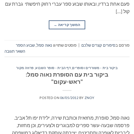
פעם אחת ברדיו, ובאותו שבוע ספר עברי רחוק חיפשתי גברת עם
קול […]
המשך קריאה
→
פורסם ב
סיפורים קצרים שלכם
|
פוסטים שתוייגו
נאוה סמל
,
שבוע הספר
השאר תגובה
ביקור בית - משוררים וסופרים
,
דף הבית - סופר השבוע
,
פרוזה מקור
ביקור בית עם הסופרת נאוה סמל:
"ראש-עקום"
POSTED ON
06/05/2012
BY
ZNOY
נאוה סמל, סופרת, מחזאית וכותבת שירה, ילידת יפו תל אביב.
פרסמה שבעה-עשר ספרים למבוגרים ולצעירים, וכן מחזות,
ליבריות לאופרה ותסריטים. יצירתה עוסקת בדיאלוג במשפחה