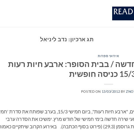
תג ארכיון:
נדב ליניאל
אירועי ספרות
שה / בבית הסופר: ארבע חיות רעות
יסה חופשית
POSTED ON
13/03/2012
BY
ZNO
אמיר מנשהוף מארח ארבעה משוררים מפליאים, "ארבע חיות רעות", ביום חמישי 15/3, בערב שפותח את סדר
עי שירה חדשה בימי חמישי של חודש מרץ. ימשיכו את הסדרה ערבי
השירה בעריכת יובל בן-עמי (22.3) ובעריכת חגית גרוסמן (29.3) (פירוט בסוף הכתבה). באירוע הקרוב שיתקיים כאמו