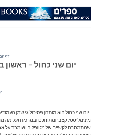
Ski
t
conten
דף הבי
יום שני כחול – ראשון 
Y
יום שני כחול הוא מותחן פסיכולוגי שמן העמודים
מינימליסטי, קצבי ומתוחכם ובמרכזו תעלומה מדי
שמתמסרת לקשיים של מטופליה ושומרת על אר
שמעורב בהן ילד קטן, היא מאבדת את שלוותה. [