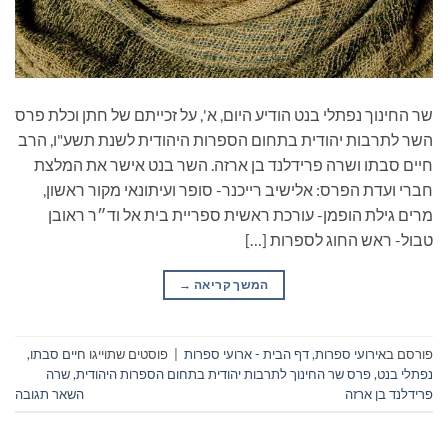
שר החינוך נפתלי בנט הודיע היום, א', על זכייתם של חתן וכלת פרס
השר לתרבות יהודית בתחום הספרות היהודית לשנת תשע"ו, הרב
חיים סבתו ושרה פרידלנד בן ארזה. השר בנט אישר את המלצת
חברי ועדת הפרס: אלישיב רייכנר- סופר ועיתונאי מקור ראשון,
מרים גילת הופמן- עורכת ראשית ספריית בית אל וד״ר ראובן
טבול- ראש החוג לספרות […]
המשך קריאה
→
פורסם ב
אירועי ספרות
,
דף הבית - ארועי ספרות
|
פוסטים שתוייגו
חיים סבתו
,
נפתלי בנט
,
פרס שר החינוך לתרבות יהודית בתחום הספרות היהודית
,
שרה
פרידלנד בן ארזה
השאר תגובה