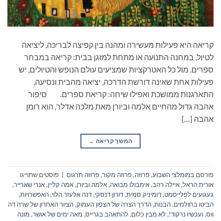
קריאה היא פעילות מעשירה ומהנה בין קפיצה לבריכה, ליציאה
לטיול, במחנה התנועה או מתחת למזגן בבית: קריאה במבחר
ספרים. מול כל האטרקציות שמציעים עולם הנופש והטיולים, יש
פעילות אחת שאינה דורשת הדרכה, יציאה מהבית ונסיעה,
התארגנות ממושכת ואפילו שיחה: קריאת ספרים. סיפור
אהבה גדול מהחיים אלמה וביורן מאת מלכה אדלר, הוא רומן
אהבה […]
המשך קריאה
→
פורסם ב
מומלצי השבוע
,
פרוזה
,
פרוזה מקור
,
פרוזה תרגום
|
פוסטים שתוייגו
אורית הראל
,
איילה רהב
,
אימבולו מבואה
,
אלמה וביורן
,
אמה קליין
,
אנרי שארייר
,
געגועים לפלייסמט
,
דומיניק סמית
,
דורון דנסקי
,
דנה אלעזר הלוי
,
האפשרויות
,
הביטו בחולמים
,
הבנות
,
הדרך הצרה של הצפון העמוק
,
הציור האחרון של שרה דה
ווס
,
ועכשיו נרקוד!
,
לא מבין כלום
,
להתאהב בגרייס
,
מאה ימים של אושר
,
מונה