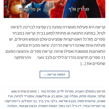
קריאה היא פעילות מעשירה ומהנה בין קפיצה לבריכה, ליציאה
לטיול, במחנה התנועה או מתחת למזגן בבית: קריאה במבחר
ספרים. מול כל האטרקציות שמציעים עולם הנופש והטיולים, יש
פעילות אחת שאינה דורשת הדרכה, יציאה מהבית ונסיעה,
התארגנות ממושכת ואפילו שיחה: קריאת ספרים. וההצעה הפעם:
11 ספרים חדשים נהדרים לילדים ולבני נוער. ההרפתקה
שתסיים את […]
המשך קריאה
→
פורסם ב
מומלצי השבוע
,
ספרות ילדים
,
ספרות נוער
|
פוסטים שתוייגו
אואן
קולפר
,
אוקסה פולוק
,
אמליה קוב
,
אמנון כץ
,
אן פלישוטה
,
אסטריד לינדגרן
,
ארז
אשרוב
,
ארטמיס פאול
,
בטבע של זואי
,
בילבי גרב ברך
,
בני הנפילים
,
ג'יימס דשנר
,
גור האריות הבודד
,
דין הייל
,
דנה כספי
,
האמת הסופית
,
הניצוץ שבאפר
,
הנסיכה