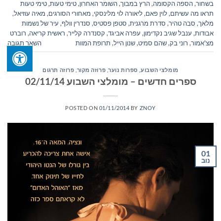
בשחור
,
הספה הקסומה
,
הרץ במבוך
,
השומר האחרון
,
טימי טעות
,
טימי טעות
תראו מה עשיתם
,
לוין פאם
,
ליאורה לוי מלינסקי
,
מאחורי הסורגים
,
מאיה עוזיאל
,
מלאך
,
סבה טהיר
,
סדרת מרגנית
,
סטפן פסטיס
,
סנדרין וולף
,
עיר של נשמות
אבודות
,
ענבל שגיב נקדימון
,
עפרה אביגד
,
קסנדרה קלייר
,
ראשית קריאה
,
רוברט
מצ'אמור
,
רוני בק
,
שהם סמיט
,
שנון הייל
,
תרופת המוות
השאר תגובה
מומלצי השבוע
,
ספרות נוער
,
פרוזה מקור
,
פרוזה תרגום
ספרים חדשים – מומלצי השבוע 02/11/14
POSTED ON
01/11/2014
BY
ZNOY
01
נוב