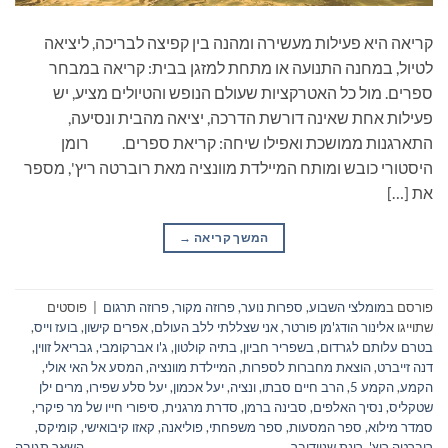
קריאה היא פעילות מעשירה ומהנה בין קפיצה לבריכה, ליציאה
לטיול, במחנה התנועה או מתחת למזגן בבית: קריאה במבחר
ספרים. מול כל האטרקציות שעולם הנופש והטיולים מציע, יש
פעילות אחת שאינה דורשת הדרכה, יציאה מהבית ונסיעה,
התארגנות ממושכת ואפילו שיחה: קריאת ספרים. רומן
היסטורי כובש ומותח המיילדת מוונציה מאת רוברטה ריץ', מספר
את […]
המשך קריאה
→
פורסם ב
מומלצי השבוע
,
ספרות נוער
,
פרוזה מקור
,
פרוזה תרגום
|
פוסטים
שתוייגו
אלינור הודג'מן פורטר
,
אני שצללתי ללב העולם
,
אפרים קישון
,
בועז וייס
,
בטרם עלותם לגרדום
,
בשפריר חביון
,
בתיה קולטון
,
ג'ו אברקומבי
,
גבריאל זווין
,
דנה זייברט
,
הוצאת מחברות לספרות
,
המיילדת מוונציה
,
המסע אל האי אולי
,
הקמע
,
הקמע 5
,
הרב חיים סבתו
,
ונציה
,
יעל אכמון
,
יעל סלע שפירו
,
מרים ילן
שטקליס
,
נסיך האלפים
,
סבינה ברמן
,
סדרת מרגנית
,
סיפורי חייו של מר פיקרי
,
סמדר מילוא
,
ספר המסעות
,
ספר משפחתי
,
פוליאנה
,
קאזו קיבואישי
,
קומיקס
,
רוברטה ריץ'
,
רינת שניידובר
השאר תגובה