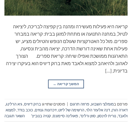
קריאה היא פעילות מעשירה ומהנה בין קפיצה לבריכה, ליציאה
לטיול, במחנה התנועה או מתחת למזגן בבית: קריאה במבחר
ספרים. מול כל האטרקציות שעולם הנופש והטיולים מציע, יש
פעילות אחת שאינה דורשת הדרכה, יציאה מהבית ונסיעה,
התארגנות ממושכת ואפילו שיחה: קריאת ספרים. הצורך
לאהוב ולהיאהב למצוא ולאבד מאת ברוק דיוויס הוא בעיקרו יצירה
בדיונית, […]
המשך קריאה
→
פורסם ב
מומלצי השבוע
,
פרוזה תרגום
|
פוסטים שתוייגו
ברוק דיוויס
,
גיא הרלינג
,
דארה הורן
,
דנה אלעזר הלוי
,
הרשימה של ליזט
,
זיכרונות גנוזים
,
כוכב בודד
,
למצוא
ולאבד
,
נורית לוינסון
,
סוזן ורלינד
,
פאולינה סיימונס
,
קטיה בנוביץ'
השאר תגובה