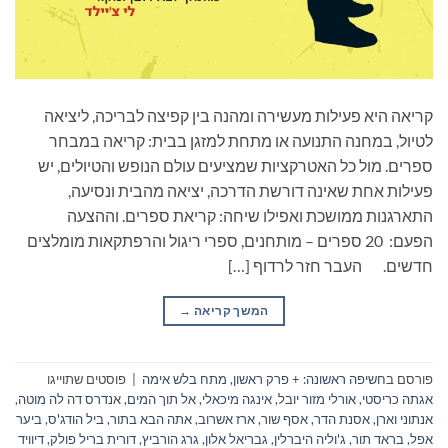
קריאה היא פעילות מעשירה ומהנה בין קפיצה לבריכה, ליציאה
לטיול, במחנה התנועה או מתחת למזגן בבית: קריאה במבחר
ספרים. מול כל האטרקציות שמציעים עולם הנופש והטיולים, יש
פעילות אחת שאינה דורשת הדרכה, יציאה מהבית ונסיעה,
התארגנות ממושכת ואפילו שיחה: קריאת ספרים. וההצעה
הפעם: 20 ספרים – מותחנים, ספרי ריגול והרפתקאות מומלצים
חדשים. העבר חזר לרדוף […]
המשך קריאה
→
פורסם ב
חשיפה ראשונה: + פרק ראשון
,
מתח בלש אימה
|
פוסטים שתוייגו
אגתה כריסטי
,
אורלי מזור יובל
,
אינגה מיכאלי
,
אל תוך המים
,
אנדרס דה לה מוטה
,
אנתוני וארן
,
אסנת הדר
,
אסף שור
,
ארז אשרוב
,
אתה הבא בתור
,
ביל הודג'ס
,
ביער
אפל
,
בראד תור
,
ג'וליה היברלין
,
גבריאל אלון
,
גרג הורביץ
,
דורית בריל פולק
,
דיוויד