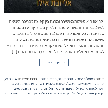
קריאה היא פעילות מעשירה ומהנה בין קפיצה לבריכה, ליציאה
לטיול, במחנה התנועה או מתחת למזגן בבית: קריאה במבחר
ספרים. מול כל האטרקציות שעולם הנופש והטיולים מציע, יש
פעילות אחת שאינה דורשת הדרכה, יציאה מהבית ונסיעה,
התארגנות ממושכת ואפילו שיחה: קריאת ספרים. חיים סודיים
לשחזר את אמיליה מאת קימברלי מקרייט, הוא רומן מתח […]
המשך קריאה
→
פורסם ב
מומלצי השבוע
,
ספרות נוער
,
פרוזה תרגום
|
פוסטים שתוייגו
אויגן רוגה
,
אור בוקר ראשון
,
אינגה מיכאלי
,
אליזבת אילו
,
אנדראה קרמר
,
בזמנים של אור
דועך
,
לשחזר את אמיליה
,
מונה גודר
,
סוף הלילה
,
עידית שורר
,
ענבל שגיב
נקדימון
,
פאביו וולו
,
צל לילה
,
קימברלי מקרייט
,
תולדות שן הלוויתן
השאר תגובה