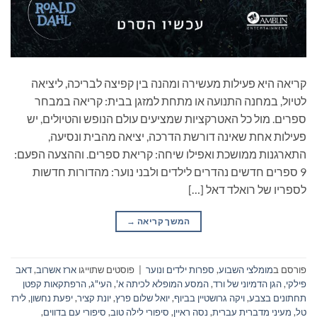
קריאה היא פעילות מעשירה ומהנה בין קפיצה לבריכה, ליציאה
לטיול, במחנה התנועה או מתחת למזגן בבית: קריאה במבחר
ספרים. מול כל האטרקציות שמציעים עולם הנופש והטיולים, יש
פעילות אחת שאינה דורשת הדרכה, יציאה מהבית ונסיעה,
התארגנות ממושכת ואפילו שיחה: קריאת ספרים. וההצעה הפעם:
9 ספרים חדשים נהדרים לילדים ולבני נוער: מהדורות חדשות
לספריו של רואלד דאל […]
המשך קריאה
→
פורסם ב
מומלצי השבוע
,
ספרות ילדים ונוער
|
פוסטים שתוייגו
ארז אשרוב
,
דאב
פילקי
,
הגן הדמיוני של ורד
,
המסע המופלא לכיתה א'
,
העי"ג
,
הרפתקאות קפטן
תחתונים בצבע
,
ויקה גרושטיין בביוף
,
יואל שלום פרץ
,
יונת קציר
,
יפעת נחשון
,
לירז
טל
,
מעיני מדברית עברית
,
נסה ראיין
,
סיפורי לילה טוב
,
סיפורי עם בדווים
,