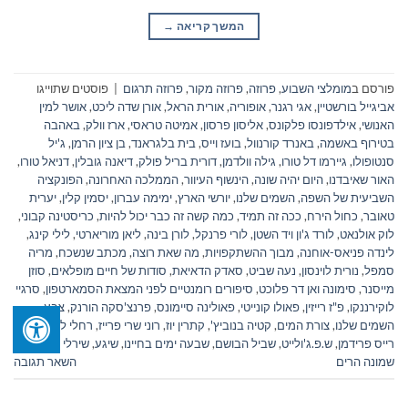
המשך קריאה
→
פורסם ב
מומלצי השבוע
,
פרוזה
,
פרוזה מקור
,
פרוזה תרגום
|
פוסטים שתוייגו
אביגייל בורשטיין
,
אגי רגנר
,
אופוריה
,
אורית הראל
,
אורן שדה ליכט
,
אושר למין
האנושי
,
אילדפונסו פלקונס
,
אליסון פרסון
,
אמיטה טראסי
,
ארז וולק
,
באהבה
בטירוף באשמה
,
באנרד קורנוול
,
בועז וייס
,
בית בלגראנד
,
בן ציון הרמן
,
ג'יל
סנטופולו
,
גיירמו דל טורו
,
גילה וולדמן
,
דורית בריל פולק
,
דיאנה גובלין
,
דניאל טורו
,
האור שאיבדנו
,
היום יהיה שונה
,
הינשוף העיוור
,
הממלכה האחרונה
,
הפונקציה
השביעית של השפה
,
השמים שלנו
,
יורשי הארץ
,
ימימה עברון
,
יסמין קלין
,
יערית
טאובר
,
כחול הירח
,
ככה זה תמיד
,
כמה קשה זה כבר יכול להיות
,
כריסטינה קבוני
,
לוק אולנאט
,
לורד ג'ון ויד השטן
,
לורי פרנקל
,
לורן בינה
,
ליאן מוריארטי
,
לילי קינג
,
לינדה פניאס-אוחנה
,
מבוך ההשתקפויות
,
מה שאת רוצה
,
מכתב שנשכח
,
מריה
סמפל
,
נורית לוינסון
,
נעה שביט
,
סאדק הדאיאת
,
סודות של חיים מופלאים
,
סוזן
מייסנר
,
סימונה ואן דר פלוכט
,
סיפורים רומנטיים לפני המצאת הסמארטפון
,
סרגיי
לוקירננקו
,
פ"ז רייזין
,
פאולו קונייטי
,
פאולינה סיימונס
,
פרנצ'סקה הורנק
,
צבע
השמים שלנו
,
צורת המים
,
קטיה בנוביץ'
,
קתרין יוז
,
רוני שרי פרייז
,
רחלי לביא
,
ריבה
רייס פרידמן
,
ש.פ.ג'ולייט
,
שביל הבושם
,
שבעה ימים בחיינו
,
שיגע
,
שירלי פינצי לב
,
שמונה הרים
השאר תגובה