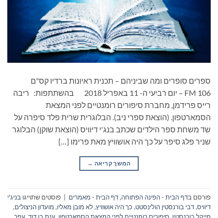
ספרים סופרים ומה שביניהם – תכנית ראיונות ברדיו קס"ם
106 FM – יום רביעי ה- 11 באפריל 2018 בהשתתפות: ריבה
רייס פרידמן, מחברת סיפורים רומנטיים לפני המצאת
הסמארטפון. (הוצאת ספרי ניב). הבלוגרית שרית פלד סיפרה על
שד משחת ספר הילדים שכתב בנג'י דיוויס (הוצאת שוקן) הבלוגר
שניר פלג סיפר על כך היה אושוויץ מאת פרימו […]
המשך קריאה
→
פורסם ב
דף הבית - הפינה הפתוחה
,
דף הבית - מאמרים
|
פוסטים שתוייגו
בניג'י
דיוויס
,
דבי בורנסטין הולינסטט
,
כך היה אושוויץ
,
לא מובן מאליו
,
מועדון הניצולים
,
מייקל בורנסטין
,
סיפורים רומנטיים לפני המצאת הסמארטפון
,
ענת בן דוד
,
עפר