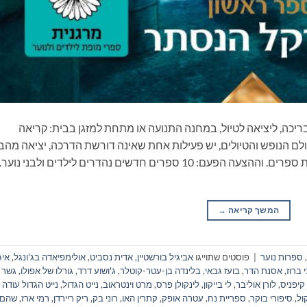
ריכה, ליציאה לטיול, במחנה התנועה או מתחת למזגן בבית: קריאה
ם הנופש והטיולים, יש פעילות אחת שאינה דורשת הדרכה, יציאה מהב
ונסיעה, התארגנות ממושכת ואפילו שיחה: קריאת ספרים. וההצעה הפעם: 10 ספרים חדשים נהדרים לילדים ולבני
המשך קריאה
→
,
ספרות נוער
|
פוסטים שתוייגו
אביגיל בורשטיין
,
אדית נסביט
,
אולימפיאדה בג'ונגל
,
איג
 ברוז
,
אסנת הדר
,
בועז גבאי
,
בלינדה בן-עטר-קוטלר
,
ג'ושוע דרד
,
גורלו של אפולו
,
גשר
 קיפניס
,
לורן אוליבר
,
לי בייקון
,
לינקולן פרס
,
מרט וינטראוב
,
נייט הגדול
,
נייט הגדול עודה
ול
,
סיפורי בוקר
,
ספריית נח
,
עטרה אופק
,
קתרין האו
,
רוני בק
,
ריק ריירדן
,
רמי ארז
,
שהם