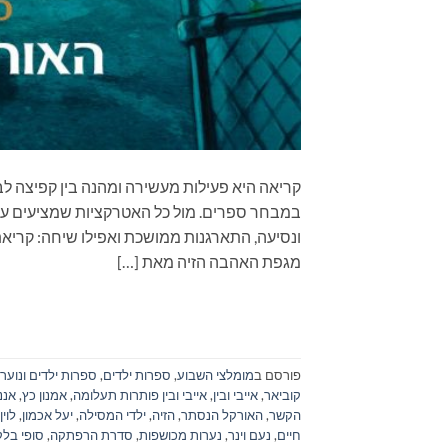
קריאה היא פעילות מעשירה ומהנה בין קפיצה לב
במבחר ספרים. מול כל האטרקציות שמציעים עול
מגפת האהבה הזיה מאת […]
פורסם ב
מומלצי השבוע
,
ספרות ילדים
,
ספרות ילדים ונוער
קוביאר
,
אייבי ובין
,
אייבי ובין פותרות תעלומה
,
אמנון כץ
,
אנני
הקשר
,
האורקל הנסתר
,
הזיה
,
ילדי המסילה
,
יעל אכמון
,
לוין
חיים
,
נעם וינר
,
נערות מכושפות
,
סדרת הרפתקה
,
סופי בלק