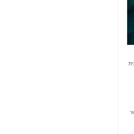
ית
 נוער.
ור