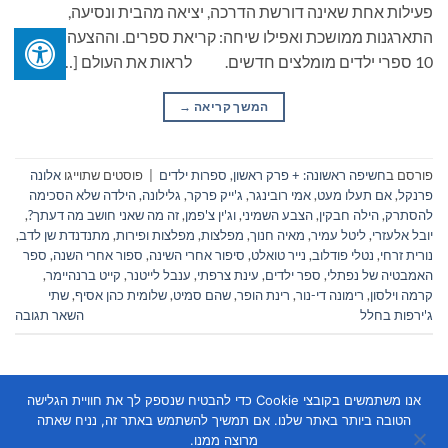
פעילות אחת שאינה דורשת הדרכה, יציאה מהבית ונסיעה,
התארגנות ממושכת ואפילו שיחה: קריאת ספרים. וההצעה הפעם:
10 ספרי ילדים מומלצים חדשים. לראות את העולם […]
המשך קריאה
→
פורסם ב
חשיפה ראשונה: + פרק ראשון
,
ספרות ילדים
|
פוסטים שתוייגו
אלונה
פרנקל
,
אם תעלו מעט
,
אמי רובינגר
,
ג'ייק פרקר
,
גלילונה
,
הילדה שלא הסכימה
להסתרק
,
הילה חבקין
,
הצבע השמיני
,
וג'ין צ'פמן
,
זה מה שאני חושב מה דעתך?
,
יובל אלעזרי
,
ליטל עמיר
,
מאיה חנוך
,
מפלצות
,
מפלצות ופירות
,
מתנדנדת שן לדב
,
נורית זרחי
,
נטלי פודלוב
,
נייר טואלט
,
סיפור אחרי השינה
,
ספור אחרי השנה
,
ספר
האמבטיה של נפתלי
,
ספר ילדים
,
עינת צרפתי
,
ענבל לייטנר
,
קייט ברנהיימר
,
קרמה וילסון
,
רימונה די-נור
,
רינת הופר
,
שהם סמיט
,
שלומית כהן אסיף
,
שתי
ג'ירפות בחלל
השאר תגובה
אנו משתמשים בקובצי Cookie כדי להבטיח שנספק לך את חוויית הגלישה
הטובה ביותר באתר שלנו. אם תמשיך להשתמש באתר זה, נניח שאתה
מרוצה ממנו.