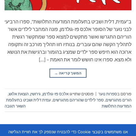
ב"עמית, דלית ושביט בתעלומת המודעות התלושות", ספרו הרביעי
לבני נוער של הסופר אלכס פז-גולדמן, פונה המחבר לילדים אשר
הוריהם התגרשו ואשר מתקשים למצוא ספר שמתקשר רגשית
לתהליך הקשה שהם עוברים. בנותיו חוו תהליך מורכב זה ותקופה
ארוכה הוא חיפש ספר ילדים שמציג בהומור וברגישות את הנושא
ולא מצא. ספרו אינו חושש לומר את האמת – […]
המשך קריאה
→
פורסם ב
ספרות נוער
|
פוסטים שתוייגו
אלכס פז-גולדמן
,
גירושין
,
הוצאת אלוש
,
הורים מתגרשים
,
ספר לילדים שהוריהם מתגרשים
,
עמית דלית ושביט בתעלומת
המודעות התלושות
השאר תגובה
אנו משתמשים בקובצי Cookie כדי להבטיח שנספק לך את חוויית הגלישה