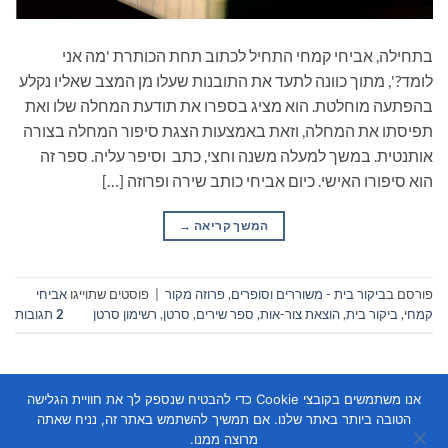
בתחילה, אביחי קמחי התחיל לכתוב תחת הכותרת 'מה אני
לומד?', מתוך כוונה לתעד את התובנות שעלו מן המצב שאליו נקלע
בהפתעה מוחלטת. הוא מציג בספרו את תודעת המחלה שלו ואת
תפיסתו את המחלה, וזאת באמצעות הצגת סיפור המחלה בצורה
אותנטית. במשך למעלה משנה וחצי, כתב וסיפר עליה. ספר זה
הוא סיפורו האישי. כיום אביחי כותב שירה ופרוזה […]
המשך קריאה
→
פורסם ב
ביקור בית - משוררים וסופרים
,
פרוזה מקור
|
פוסטים שתוייגו
אביחי
קמחי
,
ביקור בית
,
הוצאת צור-אות
,
ספר שירים
,
סרטן
,
רשימון סרטן
2
תגובות
אנו משתמשים בקובצי Cookie כדי להבטיח שנספק לך את חוויית הגלישה
הטובה ביותר באתר שלנו. אם תמשיך להשתמש באתר זה, נניח שאתה
מרוצה ממנו.