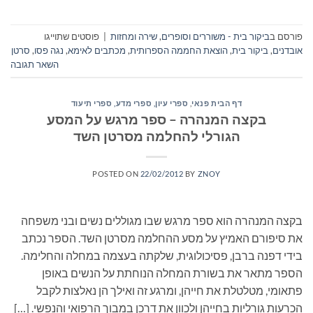
פורסם ב
ביקור בית - משוררים וסופרים
,
שירה ומחזות
|
פוסטים שתוייגו
אובדנים
,
ביקור בית
,
הוצאת החממה הספרותית
,
מכתבים לאימא
,
נגה פסו
,
סרטן
השאר תגובה
דף הבית פנאי
,
ספרי עיון, ספרי מדע, ספרי תיעוד
בקצה המנהרה – ספר מרגש על המסע
הגורלי להחלמה מסרטן השד
POSTED ON
22/02/2012
BY
ZNOY
בקצה המנהרה הוא ספר מרגש שבו מגוללים נשים ובני משפחה
את סיפורם האמיץ על מסע ההחלמה מסרטן השד. הספר נכתב
בידי דפנה ברבן, פסיכולוגית, שלקתה בעצמה במחלה והחלימה.
הספר מתאר את בשורת המחלה הנוחתת על הנשים באופן
פתאומי, מטלטלת את חייהן, ומרגע זה ואילך הן נאלצות לקבל
הכרעות גורליות בחייהן ולכוון את דרכן במבוך הרפואי והנפשי. […]