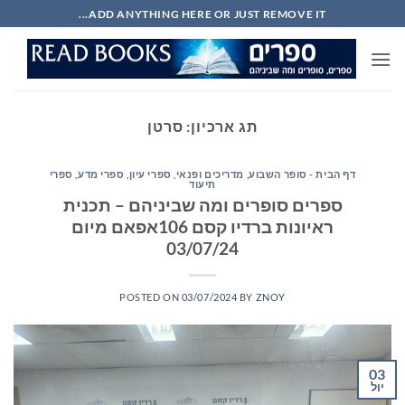
Ski
ADD ANYTHING HERE OR JUST REMOVE IT...
t
conten
תג ארכיון:
סרטן
דף הבית - סופר השבוע
,
מדריכים ופנאי
,
ספרי עיון, ספרי מדע, ספרי
תיעוד
ספרים סופרים ומה שביניהם – תכנית
ראיונות ברדיו קסם 106אפאם מיום
03/07/24
POSTED ON
03/07/2024
BY
ZNOY
03
יול