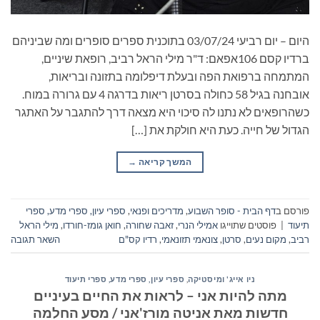
היום – יום רביעי 03/07/24 בתוכנית ספרים סופרים ומה שביניהם
ברדיו קסם 106אפאם: ד"ר מילי הראל רביב, רופאת שיניים,
המתמחה ברפואת הפה ובעלת דיפלומה בתזונה ובריאות,
אובחנה בגיל 58 כחולה בסרטן ריאות בדרגה 4 עם גרורה במוח.
כשהרופאים לא נתנו לה סיכוי היא מצאה דרך להתגבר על האתגר
הגדול של חייה. כעת היא חולקת את […]
המשך קריאה
→
פורסם ב
דף הבית - סופר השבוע
,
מדריכים ופנאי
,
ספרי עיון, ספרי מדע, ספרי
תיעוד
|
פוסטים שתוייגו
אמילי הנרי
,
זאבה שחורה
,
חואן גומז-חורדו
,
מילי הראל
רביב
,
מקום נעים
,
סרטן
,
צונאמי תזונאמי
,
רדיו קס"ם
השאר תגובה
ניו אייג' ומיסטיקה
,
ספרי עיון, ספרי מדע, ספרי תיעוד
מתה להיות אני – לראות את החיים בעיניים
חדשות מאת אניטה מורז'אני / מסע החלמה