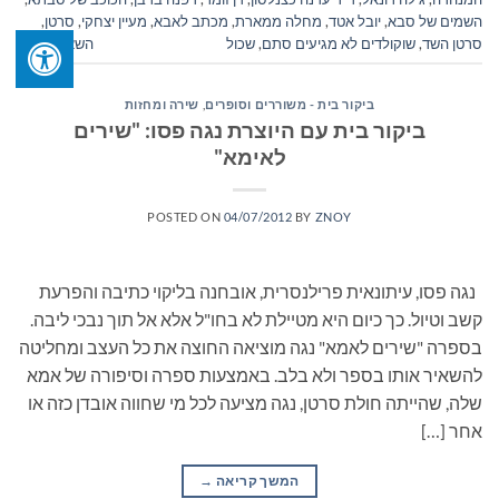
השמים של סבא
,
יובל אטד
,
מחלה ממארת
,
מכתב לאבא
,
מעיין יצחקי
,
סרטן
,
סרטן השד
,
שוקולדים לא מגיעים סתם
,
שכול
השאר תגובה
ביקור בית - משוררים וסופרים
,
שירה ומחזות
ביקור בית עם היוצרת נגה פסו: "שירים
לאימא"
POSTED ON
04/07/2012
BY
ZNOY
נגה פסו, עיתונאית פרילנסרית, אובחנה בליקוי כתיבה והפרעת
קשב וטיול. כך כיום היא מטיילת לא בחו"ל אלא אל תוך נבכי ליבה.
בספרה "שירים לאמא" נגה מוציאה החוצה את כל העצב ומחליטה
להשאיר אותו בספר ולא בלב. באמצעות ספרה וסיפורה של אמא
שלה, שהייתה חולת סרטן, נגה מציעה לכל מי שחווה אובדן כזה או
אחר […]
המשך קריאה
→