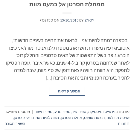
ממחלת הסרטן אל כמעט מוות
POSTED ON
13/10/2013
BY
ZNOY
בספרה "מתה להיות אני – לראות את החיים בעיניים חדשות",
אוטוביוגרפיה מעוררת השראה, מספרת לנו אניטה מורז'אני כיצד
הוכרע גופה בשל התפשטות של תאים סרטניים והחל לקרוס
לאחר שנלחמה בסרטן קרוב ל-4 שנים. כאשר איברי גופה הפסיקו
לתפקד, היא חוותה חוויה יוצאת דופן של סף מוות, שבה למדה
להכיר בערכה הפנימי והבינה את הסיבה […]
המשך קריאה
→
פורסם ב
ניו אייג' ומיסטיקה
,
ספרי עיון, ספרי מדע, ספרי תיעוד
|
פוסטים שתוייגו
אניטה מורז'אני
,
הוצאת אופוס
,
מחלת הסרטן
,
מתה להיות אני
,
ניו אייג
,
סרטן
,
רוחניות
השאר תגובה