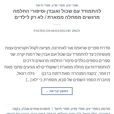
ספרי עיון, ספרי מדע, ספרי תיעוד
להתמודד עם שכול ואובדן וסיפורי החלמה
מרגשים ממחלה ממארת / לא רק לילדים
POSTED ON
04/03/2013
BY
ZNOY
סדרת ספרים שראתה אור לאחרונה, מציעה לקהל הקוראים עצות
מעשיות כיצד להתמודד עם שכול ועם אבדן של דמות יקרה. שני
ספרים נוספים כוללים סיפורי החלמה מרגשים ודרכים
להתמודדות עם מחלה ממארת ('שוקולדים לא מגיעים סתם' מאת
דן זומר, 'בקצה המנהרה' מאת דפנה ברבן) גילה רונאל,
מחברת הספר השמים של סבא, מספרת, כי "לא […]
המשך קריאה
→
פורסם ב
ספרי עיון, ספרי מדע, ספרי תיעוד
|
פוסטים שתוייגו
אובדן
,
בקצה
המנהרה
,
גילה רונאל
,
ד"ר עדנה כצנלסון
,
דן זומר
,
דפנה ברבן
,
הכוכב של סבתא
,