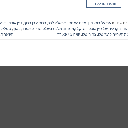
המשך קריאה
→
ים שתוייגו
אביגיל בורשטיין
,
אדם האחרון
,
אראלה לרר
,
ברוריה בן ברוך
,
ג'יין אוסטן
,
דנה
עדון הקריאה של ג'יין אוסטן
,
מייקל קנינגהם
,
מלכת השלג
,
מרגרט אטווד
,
ניאוף
,
ססליה
ת העלייה לרגל שלו
,
צרויה שלו
,
קארן ג'וי פאולר
השאר תג