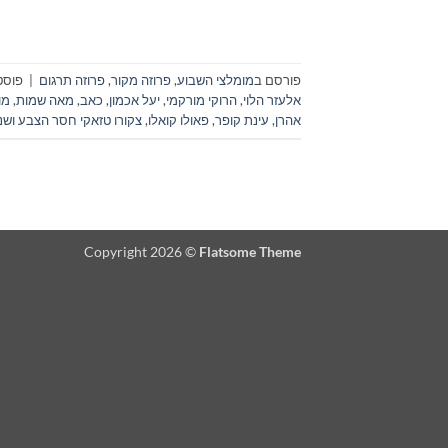
פורסם ב
מומלצי השבוע
,
פרוזה מקור
,
פרוזה תרגום
|
פוסט
אלעזר הלוי
,
הרוקי מורקמי
,
יעל אכמון
,
כאב
,
מאה שמות
,
מו
אהרן
,
עינת קופר
,
פאולו קואלו
,
צקורו טזאקי חסר הצבע ושנו
Copyright 2026 ©
Flatsome Theme