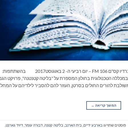
ספרים סופרים ומה שביניהם – תכנית ראיונות ברדיו קס"ם 106 FM – יום רביעי ה- 2 באוגוסט2017 בהשתתפות:
במכללה הטכנולוגית בחולון המספרת על "בליטה קטנטנה", פרויקט הגמ
שולבת להורים החולים בסרטן, העוזר להם להסביר לילדיהם על המחל
המשך קריאה
→
פוסטים שתוייגו
בארבע ידיים
,
בית הארנב
,
בליטה קטנה
,
דבורה עומר
,
דיויד גארנט
,