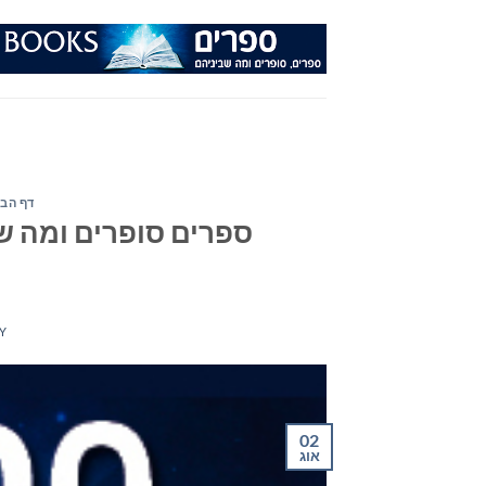
Ski
t
conten
דף הבי
Y
02
אוג